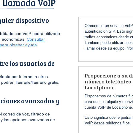
e llamada VoIP
uier dispositivo
Ofrecemos un servicio VoIP 
autenticación SIP. Esto sig
ilitado con VoIP podrá utilizarlo
tarifas económicas desde cu
as económicas.
Consultar
También puede utilizar nues
 para obtener ayuda
llamar desde su equipo info
re los usuarios de
Proporcione a su d
onía por Internet a otros
número telefónico 
podrán llamarle/llamarlo gratis.
Localphone
Disponemos de números fij
pciones avanzadas y
para que los alquile y reenv
cuenta VoIP de Localphone.
 correo de voz, filtrado de
Esto significa que le podrán
 y las opciones avanzadas de
VoIP desde teléfonos fijos.