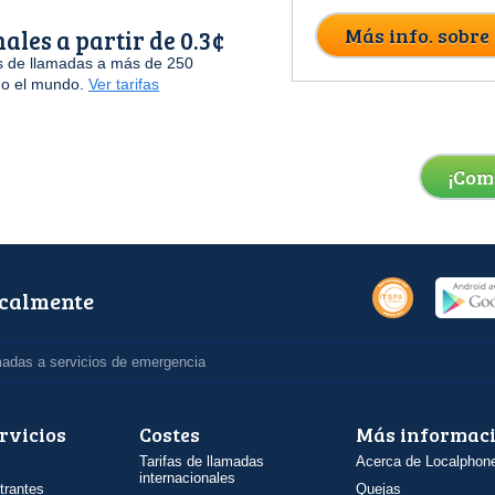
Más info. sobre
ales a partir de 0.3¢
as de llamadas a más de 250
odo el mundo.
Ver tarifas
¡Com
ocalmente
madas a servicios de emergencia
rvicios
Costes
Más informac
Tarifas de llamadas
Acerca de Localphon
internacionales
trantes
Quejas