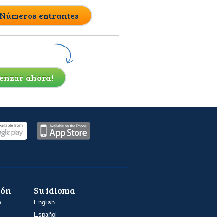
 Números entrantes
enzar ahora!
ión
Su idioma
e
English
Español