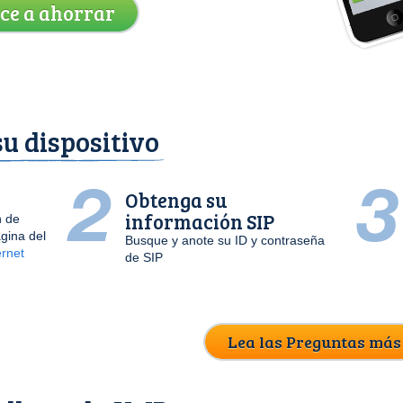
ece a ahorrar
u dispositivo
Obtenga su
información SIP
n de
gina del
Busque y anote su ID y contraseña
ernet
de SIP
Lea las Preguntas más