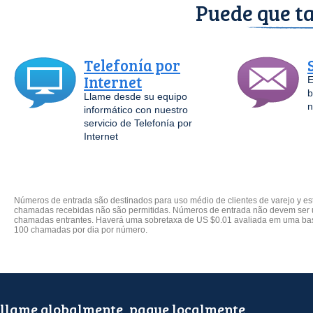
Puede que ta
Telefonía por
Internet
E
b
Llame desde su equipo
n
informático con nuestro
servicio de Telefonía por
Internet
Números de entrada são destinados para uso médio de clientes de varejo y est
chamadas recebidas não são permitidas. Números de entrada não devem ser ut
chamadas entrantes. Haverá uma sobretaxa de US $0.01 avaliada em uma bas
100 chamadas por dia por número.
llame globalmente, pague localmente