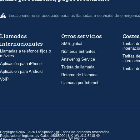
Localphone no es adecuado para las llamadas a servicios de emergenci
Llamadas
Otros servicios
Costes
internacionales
SMS global
Tarifas d
internaci
Llamadas a teléfonos fijos o
Números entrantes
móviles
Tarifas d
Answering Service
internaci
Aplicación para iPhone
Tarjeta de llamada
Tarifas d
Aplicación para Android
Retorno de Llamada
VoIP
Llamada por Internet
Copyright ©2007–2026 Localphone
Ltd
. Todos los derechos reservados
Registrado en Inglaterra y Gales #6085990 |
UK
IVA
#911 5418 49
4 Paradise Street
,
Sheffield
,
South Yorkshire
,
S1 2DF
,
UK