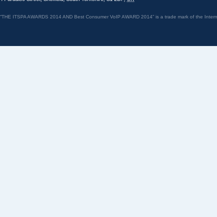
“THE ITSPA AWARDS 2014 AND Best Consumer VoIP AWARD 2014” is a trade mark of the Internet 