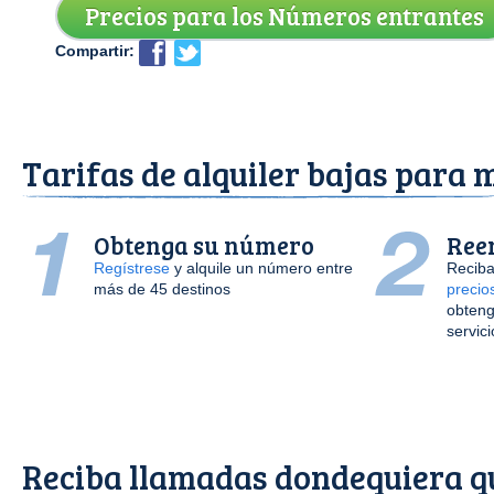
Precios para los Números entrantes
Compartir:
Tarifas de alquiler bajas para 
Obtenga su número
Ree
Regístrese
y alquile un número entre
Reciba
más de 45 destinos
precio
obteng
servic
Reciba llamadas dondequiera q