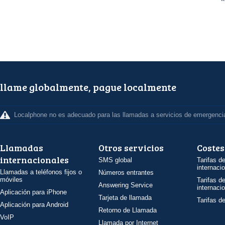
llame globalmente, pague localmente
Localphone no es adecuado para las llamadas a servicios de emergenci
Llamadas
Otros servicios
Costes
internacionales
SMS global
Tarifas d
internaci
Llamadas a teléfonos fijos o
Números entrantes
móviles
Tarifas d
Answering Service
internaci
Aplicación para iPhone
Tarjeta de llamada
Tarifas d
Aplicación para Android
Retorno de Llamada
VoIP
Llamada por Internet