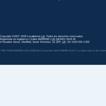
Copyright ©2007–2026 Localphone
Ltd
. Todos los derechos reservados
Registrado en Inglaterra y Gales #6085990 |
UK
IVA
#911 5418 49
4 Paradise Street
,
Sheffield
,
South Yorkshire
,
S1 2DF
,
UK
,
Tel: 0333 555 3 555
“THE ITSPA AWARDS 2014 AND Best Consumer VoIP AWARD 2014” is a trade mark of the Internet 