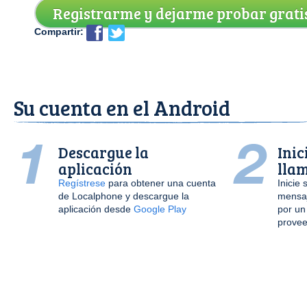
Registrarme y dejarme probar grati
Compartir:
Su cuenta en el Android
Descargue la
Inic
aplicación
llam
Regístrese
para obtener una cuenta
Inicie 
de Localphone y descargue la
mensaj
aplicación desde
Google Play
por un
provee