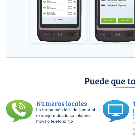
Puede que ta
Números locales
La forma más fácil de llamar al
extranjero desde su teléfono
L
móvil o teléfono fijo
i
s
I