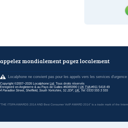
appelez mondialement payez localement
Localphone ne convient pas pour les appels vers les services d'urgence
Copyright ©2007–2026 Localphone
Ltd
. Tous droits réservés
Enregistré en Angleterre & au Pays de Galles #6085990 |
UK
TVA
#911 5418 49
4 Paradise Street
,
Sheffield
,
South Yorkshire
,
S1 2DF
,
UK
,
Tel: 0333 555 3 555
“THE ITSPA AWARDS 2014 AND Best Consumer VoIP AWARD 2014” is a trade mark of the Internet 