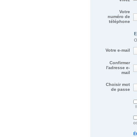
Votre
numéro de
téléphone
E
O
Votre e-mail
Confirmer
l'adresse e-
mail
Choisir mot
de passe
(
c
É