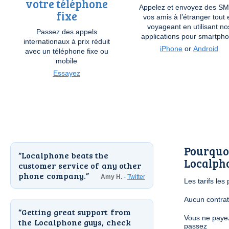
votre téléphone
Appelez et envoyez des SM
fixe
vos amis à l’étranger tout 
voyageant en utilisant no
Passez des appels
applications pour smartph
internationaux à prix réduit
iPhone
or
Android
avec un téléphone fixe ou
mobile
Essayez
Pourquoi
Localphone beats the
Localph
customer service of any other
phone company.
Amy H.
-
Twitter
Les tarifs les
Aucun contrat
Getting great support from
Vous ne paye
the Localphone guys, check
passez