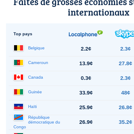
Faites de grosses économies s
internationaux
Top pays
Belgique
2.2¢
2.3¢
Cameroun
13.9¢
27.8¢
Canada
0.3¢
2.3¢
Guinée
33.9¢
48¢
Haïti
25.9¢
26.8¢
République
26.9¢
35.2¢
démocratique du
Congo