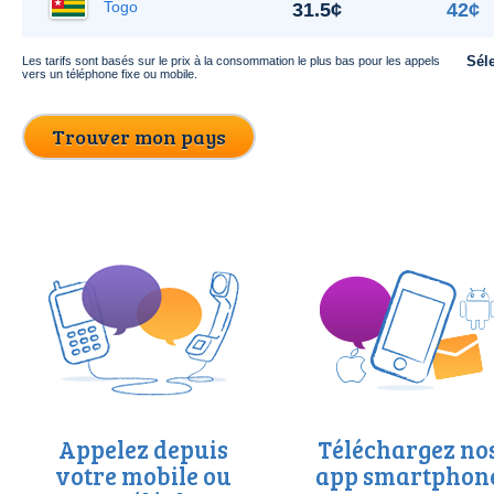
Togo
31.5¢
42¢
Sél
Les tarifs sont basés sur le prix à la consommation le plus bas pour les appels
vers un téléphone fixe ou mobile.
Trouver mon pays
Appelez depuis
Téléchargez no
votre mobile ou
app smartphon