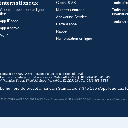
internationaux
Global SMS
Tarifs d'a
Appels mobile ou sur ligne
Numéros entrants
Tarifs de
fixe
internatio
Answering Service
app iPhone
Tarifs de
Carte d'appel
app Android
Rappel
VoIP
Numérotation en ligne
Copyright ©2007–2026 Localphone
Ltd
. Tous droits réservés
Enregistré en Angleterre & au Pays de Galles #6085990 |
UK
TVA
#911 5418 49
4 Paradise Street
,
Sheffield
,
South Yorkshire
,
S1 2DF
,
UK
,
Tel: 0333 555 3 555
Le numéro de brevet américain StanaCard
7 346 156 s’applique aux fo
“THE ITSPA AWARDS 2014 AND Best Consumer VoIP AWARD 2014” is a trade mark of the Internet 