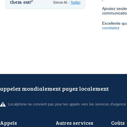
them out!
Simon M.
-
Twitter
Ajoutez seule
communicati
Excellente qua
constatez
appelez mondialement payez localement
Localphone ne convient pas pour les appels vers les services d'urgence
Appels
Autres services
Coûts