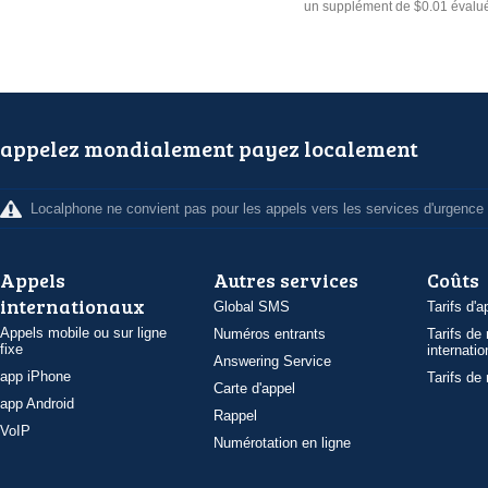
un supplément de $0.01 évalué
appelez mondialement payez localement
Localphone ne convient pas pour les appels vers les services d'urgence
Appels
Autres services
Coûts
internationaux
Global SMS
Tarifs d'a
Appels mobile ou sur ligne
Numéros entrants
Tarifs de
fixe
internatio
Answering Service
app iPhone
Tarifs de
Carte d'appel
app Android
Rappel
VoIP
Numérotation en ligne