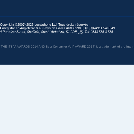
Copyright ©2007–2026 Localphone
Ltd
. Tous droits réservés
Enregistré en Angleterre & au Pays de Galles #6085990 |
UK
TVA
#911 5418 49
4 Paradise Street
,
Sheffield
,
South Yorkshire
,
S1 2DF
,
UK
,
Tel: 0333 555 3 555
“THE ITSPA AWARDS 2014 AND Best Consumer VoIP AWARD 2014” is a trade mark of the Internet 