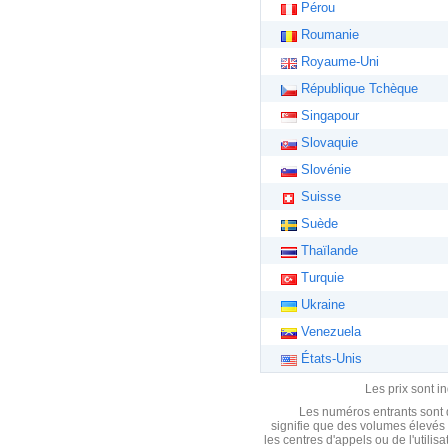
Pérou
Roumanie
Royaume-Uni
République Tchèque
Singapour
Slovaquie
Slovénie
Suisse
Suède
Thaïlande
Turquie
Ukraine
Venezuela
États-Unis
Les prix sont i
Les numéros entrants sont d
signifie que des volumes élevés 
les centres d'appels ou de l'utili