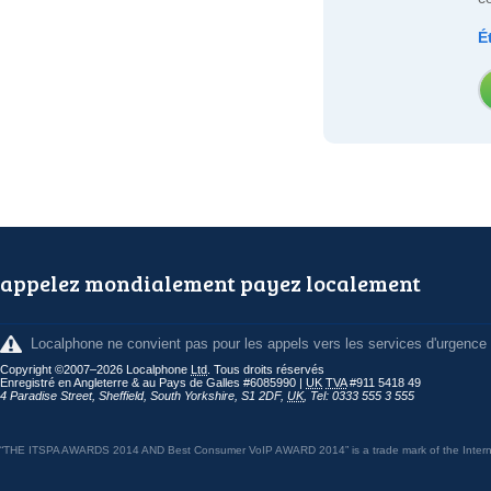
É
appelez mondialement payez localement
Localphone ne convient pas pour les appels vers les services d'urgence
Copyright ©2007–2026 Localphone
Ltd
. Tous droits réservés
Enregistré en Angleterre & au Pays de Galles #6085990 |
UK
TVA
#911 5418 49
4 Paradise Street
,
Sheffield
,
South Yorkshire
,
S1 2DF
,
UK
,
Tel: 0333 555 3 555
“THE ITSPA AWARDS 2014 AND Best Consumer VoIP AWARD 2014” is a trade mark of the Internet 