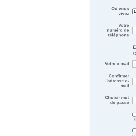
Où vous
vivez
Votre
numéro de
téléphone
E
O
Votre e-mail
Confirmer
l'adresse e-
mail
Choisir mot
de passe
(
c