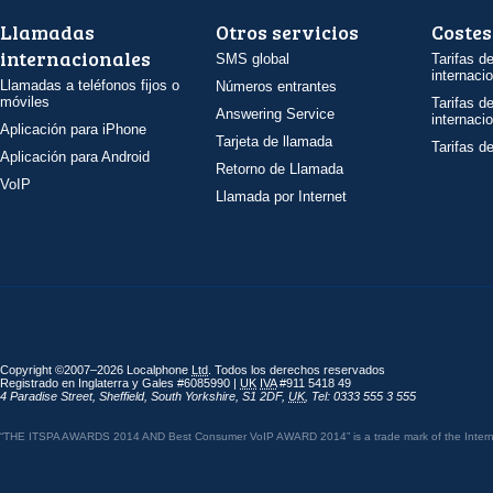
Llamadas
Otros servicios
Costes
internacionales
SMS global
Tarifas d
internaci
Llamadas a teléfonos fijos o
Números entrantes
móviles
Tarifas d
Answering Service
internaci
Aplicación para iPhone
Tarjeta de llamada
Tarifas d
Aplicación para Android
Retorno de Llamada
VoIP
Llamada por Internet
Copyright ©2007–2026 Localphone
Ltd
. Todos los derechos reservados
Registrado en Inglaterra y Gales #6085990 |
UK
IVA
#911 5418 49
4 Paradise Street
,
Sheffield
,
South Yorkshire
,
S1 2DF
,
UK
,
Tel: 0333 555 3 555
“THE ITSPA AWARDS 2014 AND Best Consumer VoIP AWARD 2014” is a trade mark of the Internet 