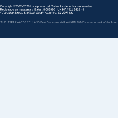
Copyright ©2007–2026 Localphone
Ltd
. Todos los derechos reservados
Registrado en Inglaterra y Gales #6085990 |
UK
IVA
#911 5418 49
4 Paradise Street
,
Sheffield
,
South Yorkshire
,
S1 2DF
,
UK
“THE ITSPA AWARDS 2014 AND Best Consumer VoIP AWARD 2014” is a trade mark of the Internet 