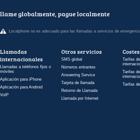
llame globalmente, pague localmente
Localphone no es adecuado para las llamadas a servicios de emergenci
Llamadas
Otros servicios
Costes
internacionales
SMS global
Tarifas d
internaci
Llamadas a teléfonos fijos o
Números entrantes
móviles
Tarifas d
Answering Service
internaci
Aplicación para iPhone
Tarjeta de llamada
Tarifas d
Aplicación para Android
Retorno de Llamada
VoIP
Llamada por Internet