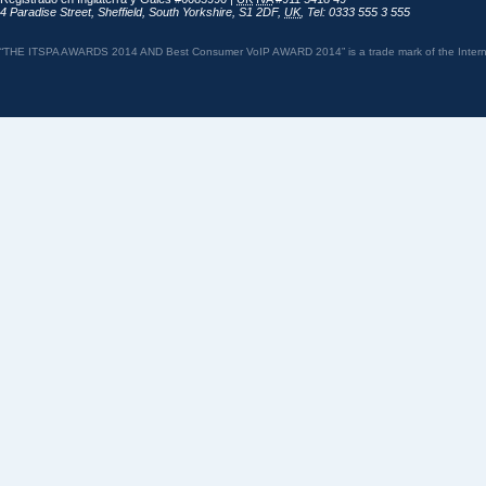
4 Paradise Street
,
Sheffield
,
South Yorkshire
,
S1 2DF
,
UK
,
Tel: 0333 555 3 555
“THE ITSPA AWARDS 2014 AND Best Consumer VoIP AWARD 2014” is a trade mark of the Internet 