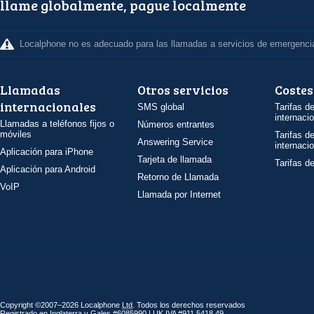
llame globalmente, pague localmente
Localphone no es adecuado para las llamadas a servicios de emergenci
Llamadas
Otros servicios
Costes
internacionales
SMS global
Tarifas d
internaci
Llamadas a teléfonos fijos o
Números entrantes
móviles
Tarifas d
Answering Service
internaci
Aplicación para iPhone
Tarjeta de llamada
Tarifas d
Aplicación para Android
Retorno de Llamada
VoIP
Llamada por Internet
Copyright ©2007–2026 Localphone
Ltd
. Todos los derechos reservados
Registrado en Inglaterra y Gales #6085990 |
UK
IVA
#911 5418 49