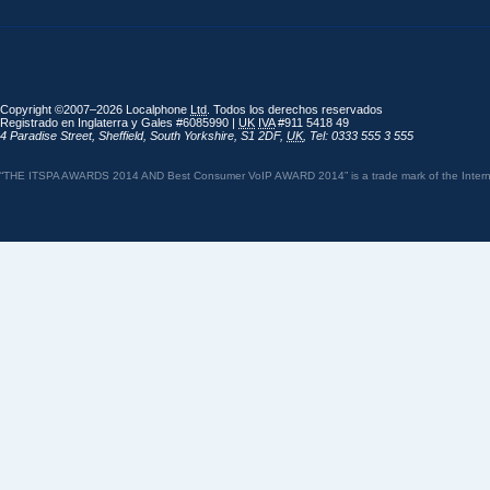
Copyright ©2007–2026 Localphone
Ltd
. Todos los derechos reservados
Registrado en Inglaterra y Gales #6085990 |
UK
IVA
#911 5418 49
4 Paradise Street
,
Sheffield
,
South Yorkshire
,
S1 2DF
,
UK
,
Tel: 0333 555 3 555
“THE ITSPA AWARDS 2014 AND Best Consumer VoIP AWARD 2014” is a trade mark of the Internet 