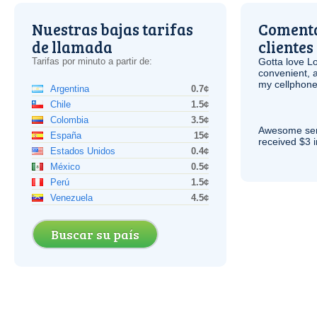
Nuestras bajas tarifas
Comenta
de llamada
clientes
Tarifas por minuto a partir de:
Gotta love 
convenient, 
my cellphone
Argentina
0.7¢
Chile
1.5¢
Colombia
3.5¢
Awesome serv
España
15¢
received $3 in
Estados Unidos
0.4¢
México
0.5¢
Perú
1.5¢
Venezuela
4.5¢
Buscar su país