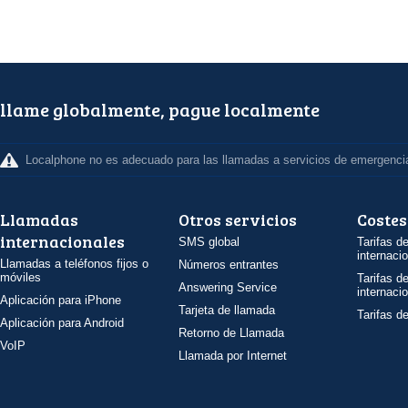
llame globalmente, pague localmente
Localphone no es adecuado para las llamadas a servicios de emergenci
Llamadas
Otros servicios
Costes
internacionales
SMS global
Tarifas d
internaci
Llamadas a teléfonos fijos o
Números entrantes
móviles
Tarifas d
Answering Service
internaci
Aplicación para iPhone
Tarjeta de llamada
Tarifas d
Aplicación para Android
Retorno de Llamada
VoIP
Llamada por Internet