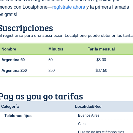
menos con Localphone—
regístrate ahora
y la primera llamada
es gratis!
Suscripciones
Al registrarse para una suscripción Localphone puede obtener las tari
Nombre
Minutos
Tarifa mensual
Argentina 50
50
$8.00
Argentina 250
250
$37.50
Pay as you go tarifas
Categoría
Localidad/Red
Teléfonos fijos
Buenos Aires
Cities
El resto de los teléfonos fijos