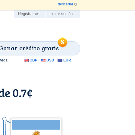
descartar
Registrarse
Iniciar sesión
Ganar crédito gratis
neda:
GBP
USD
EUR
de 0.7¢