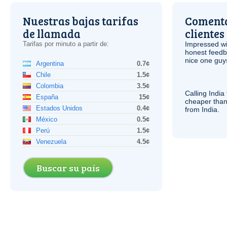
Nuestras bajas tarifas
Comenta
de llamada
clientes
Tarifas por minuto a partir de:
Impressed wi
honest feedb
nice one guy
Argentina
0.7¢
Chile
1.5¢
Colombia
3.5¢
Calling India
España
15¢
cheaper than
Estados Unidos
0.4¢
from India.
México
0.5¢
Perú
1.5¢
Venezuela
4.5¢
Buscar su país