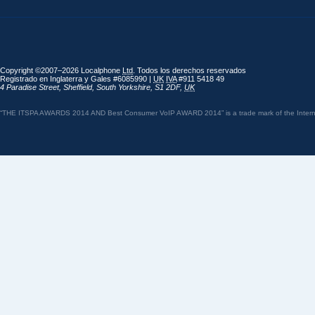
Copyright ©2007–2026 Localphone
Ltd
. Todos los derechos reservados
Registrado en Inglaterra y Gales #6085990 |
UK
IVA
#911 5418 49
4 Paradise Street
,
Sheffield
,
South Yorkshire
,
S1 2DF
,
UK
“THE ITSPA AWARDS 2014 AND Best Consumer VoIP AWARD 2014” is a trade mark of the Internet 