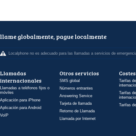
llame globalmente, pague localmente
Localphone no es adecuado para las llamadas a servicios de emergenci
Llamadas
Otros servicios
Costes
internacionales
SMS global
Tarifas d
internaci
Llamadas a teléfonos fijos o
Números entrantes
móviles
Tarifas d
Answering Service
internaci
Aplicación para iPhone
Tarjeta de llamada
Tarifas d
Aplicación para Android
Retorno de Llamada
VoIP
Llamada por Internet