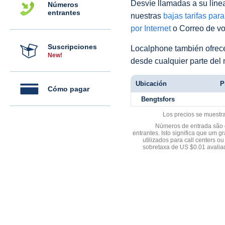
Desvíe llamadas a su línea 
Números
entrantes
nuestras
bajas tarifas par
por Internet
o Correo de voz
Suscripciones
Localphone también ofre
New!
desde cualquier parte del
Ubicación
P
Cómo pagar
Bengtsfors
Los precios se muestr
Números de entrada são d
entrantes. Isto significa que u
utilizados para call centers
sobretaxa de US $0.01 avali