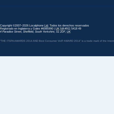
Copyright ©2007–2026 Localphone
Ltd
. Todos los derechos reservados
Registrado en Inglaterra y Gales #6085990 |
UK
IVA
#911 5418 49
4 Paradise Street
,
Sheffield
,
South Yorkshire
,
S1 2DF
,
UK
“THE ITSPA AWARDS 2014 AND Best Consumer VoIP AWARD 2014” is a trade mark of the Internet 