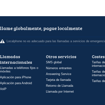
llame globalmente, pague localmente
Localphone no es adecuado para las llamadas a servicios de emergenci
Llamadas
Otros servicios
Costes
internacionales
SMS global
Tarifas d
internaci
Llamadas a teléfonos fijos o
Números entrantes
móviles
Tarifas d
Answering Service
internaci
Aplicación para iPhone
Tarjeta de llamada
Tarifas d
Aplicación para Android
Retorno de Llamada
VoIP
Llamada por Internet