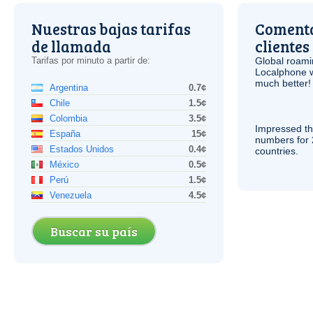
Nuestras bajas tarifas
Comenta
de llamada
clientes
Tarifas por minuto a partir de:
Global roami
Localphone 
much better!
Argentina
0.7¢
Chile
1.5¢
Colombia
3.5¢
Impressed th
España
15¢
numbers for 
Estados Unidos
0.4¢
countries.
México
0.5¢
Perú
1.5¢
Venezuela
4.5¢
Buscar su país