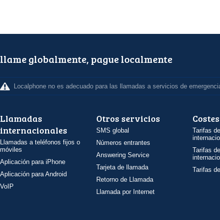
llame globalmente, pague localmente
Localphone no es adecuado para las llamadas a servicios de emergenci
Llamadas
Otros servicios
Costes
internacionales
SMS global
Tarifas d
internaci
Llamadas a teléfonos fijos o
Números entrantes
móviles
Tarifas d
Answering Service
internaci
Aplicación para iPhone
Tarjeta de llamada
Tarifas d
Aplicación para Android
Retorno de Llamada
VoIP
Llamada por Internet