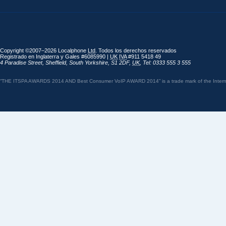
Copyright ©2007–2026 Localphone
Ltd
. Todos los derechos reservados
Registrado en Inglaterra y Gales #6085990 |
UK
IVA
#911 5418 49
4 Paradise Street
,
Sheffield
,
South Yorkshire
,
S1 2DF
,
UK
,
Tel: 0333 555 3 555
“THE ITSPA AWARDS 2014 AND Best Consumer VoIP AWARD 2014” is a trade mark of the Internet 