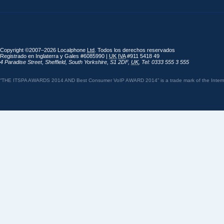
Copyright ©2007–2026 Localphone
Ltd
. Todos los derechos reservados
Registrado en Inglaterra y Gales #6085990 |
UK
IVA
#911 5418 49
4 Paradise Street
,
Sheffield
,
South Yorkshire
,
S1 2DF
,
UK
,
Tel: 0333 555 3 555
“THE ITSPA AWARDS 2014 AND Best Consumer VoIP AWARD 2014” is a trade mark of the Internet 