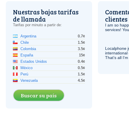
Nuestras bajas tarifas
Comenta
de llamada
clientes
Tarifas por minuto a partir de:
I am so hap
services! You
Argentina
0.7¢
Chile
1.5¢
Localphone j
Colombia
3.5¢
international 
España
15¢
That’s all I’
Estados Unidos
0.4¢
México
0.5¢
Perú
1.5¢
Venezuela
4.5¢
Buscar su país