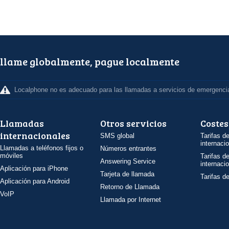
llame globalmente, pague localmente
Localphone no es adecuado para las llamadas a servicios de emergenci
Llamadas
Otros servicios
Costes
internacionales
SMS global
Tarifas d
internaci
Llamadas a teléfonos fijos o
Números entrantes
móviles
Tarifas d
Answering Service
internaci
Aplicación para iPhone
Tarjeta de llamada
Tarifas d
Aplicación para Android
Retorno de Llamada
VoIP
Llamada por Internet