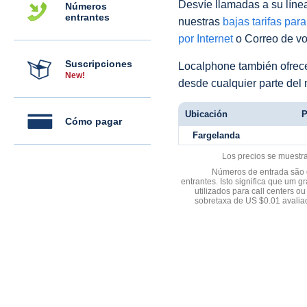
Desvíe llamadas a su línea 
Números
entrantes
nuestras
bajas tarifas par
por Internet
o Correo de voz
Suscripciones
Localphone también ofre
New!
desde cualquier parte del
Ubicación
P
Cómo pagar
Fargelanda
Los precios se muestr
Números de entrada são d
entrantes. Isto significa que u
utilizados para call centers
sobretaxa de US $0.01 avali