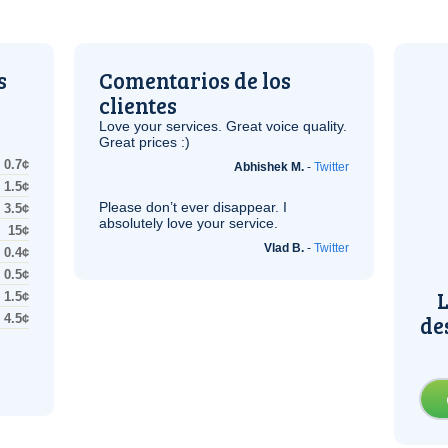
s
Comentarios de los
clientes
Love your services. Great voice quality.
Great prices :)
0.7¢
Abhishek M.
-
Twitter
1.5¢
Please don’t ever disappear. I
3.5¢
absolutely love your service.
15¢
Vlad B.
-
Twitter
0.4¢
0.5¢
L
1.5¢
de
4.5¢