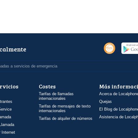
ocalmente
madas a servicios de emergencia
rvicios
Costes
Más informac
Tarifas de llamadas
Acerca de Localphon
internacionales
trantes
Quejas
Tarifas de mensajes de texto
ervice
El Blog de Localphon
internacionales
llamada
Asistencia de Localp
Tarifas de alquiler de números
 Llamada
 Internet