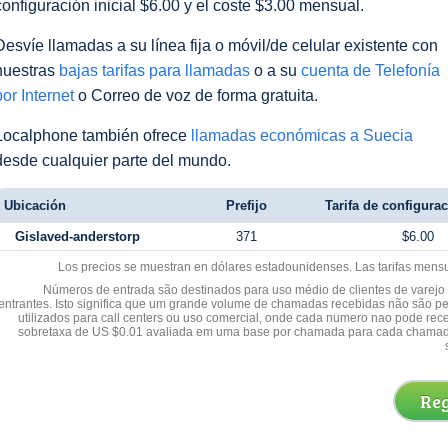
configuración inicial $6.00 y el coste $3.00 mensual.
Desvíe llamadas a su línea fija o móvil/de celular existente con
nuestras
bajas tarifas para llamadas
o a su
cuenta de Telefonía
por Internet
o Correo de voz de forma gratuita.
Localphone también ofrece
llamadas económicas a Suecia
desde cualquier parte del mundo.
Ubicación
Prefijo
Tarifa de configurac
Gislaved-anderstorp
371
$6.00
Los precios se muestran en dólares estadounidenses. Las tarifas mens
Números de entrada são destinados para uso médio de clientes de varejo y
entrantes. Isto significa que um grande volume de chamadas recebidas não são p
utilizados para call centers ou uso comercial, onde cada numero nao pode re
sobretaxa de US $0.01 avaliada em uma base por chamada para cada chamad
Reg