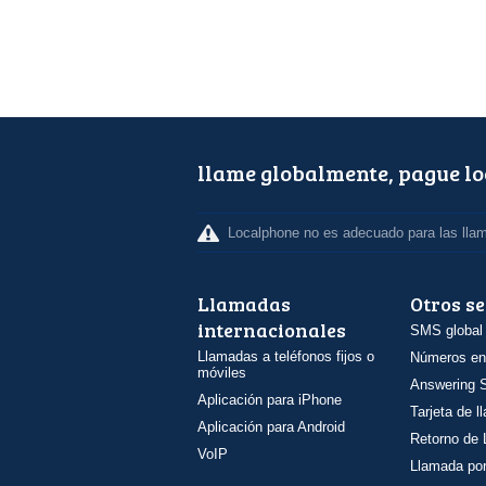
llame globalmente, pague l
Localphone no es adecuado para las lla
Llamadas
Otros se
internacionales
SMS global
Llamadas a teléfonos fijos o
Números en
móviles
Answering S
Aplicación para iPhone
Tarjeta de 
Aplicación para Android
Retorno de
VoIP
Llamada por