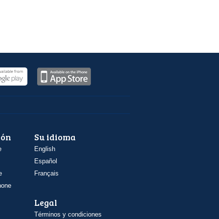
ión
Su idioma
e
English
Español
e
Français
hone
Legal
Términos y condiciones