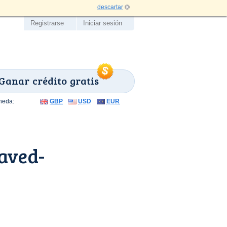
descartar
Registrarse
Iniciar sesión
Ganar crédito gratis
neda:
GBP
USD
EUR
aved-