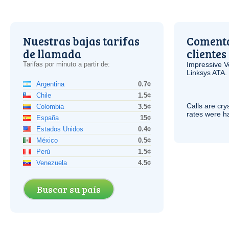
Nuestras bajas tarifas
Comenta
de llamada
clientes
Tarifas por minuto a partir de:
Impressive
V
Linksys
ATA
.
Argentina
0.7¢
Chile
1.5¢
Calls are cry
Colombia
3.5¢
rates were ha
España
15¢
Estados Unidos
0.4¢
México
0.5¢
Perú
1.5¢
Venezuela
4.5¢
Buscar su país