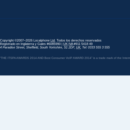
Copyright ©2007–2026 Localphone
Ltd
. Todos los derechos reservados
Registrado en Inglaterra y Gales #6085990 |
UK
IVA
#911 5418 49
4 Paradise Street
,
Sheffield
,
South Yorkshire
,
S1 2DF
,
UK
,
Tel: 0333 555 3 555
“THE ITSPA AWARDS 2014 AND Best Consumer VoIP AWARD 2014” is a trade mark of the Internet 