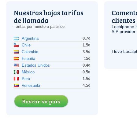
Nuestras bajas tarifas
Comenta
de llamada
clientes
Tarifas por minuto a partir de:
Localphone 
SIP
provider 
Argentina
0.7¢
Chile
1.5¢
I love Local
Colombia
3.5¢
España
15¢
Estados Unidos
0.4¢
México
0.5¢
Perú
1.5¢
Venezuela
4.5¢
Buscar su país