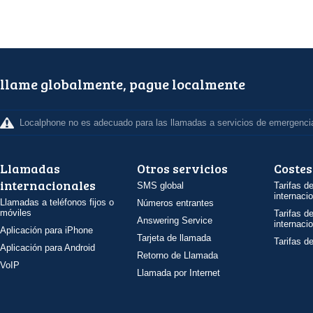
llame globalmente, pague localmente
Localphone no es adecuado para las llamadas a servicios de emergenci
Llamadas
Otros servicios
Costes
internacionales
SMS global
Tarifas d
internaci
Llamadas a teléfonos fijos o
Números entrantes
móviles
Tarifas d
Answering Service
internaci
Aplicación para iPhone
Tarjeta de llamada
Tarifas d
Aplicación para Android
Retorno de Llamada
VoIP
Llamada por Internet