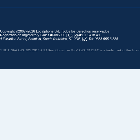
Copyright ©2007–2026 Localphone
Ltd
. Todos los derechos reservados
Registrado en Inglaterra y Gales #6085990 |
UK
IVA
#911 5418 49
4 Paradise Street
,
Sheffield
,
South Yorkshire
,
S1 2DF
,
UK
,
Tel: 0333 555 3 555
“THE ITSPA AWARDS 2014 AND Best Consumer VoIP AWARD 2014” is a trade mark of the Internet 