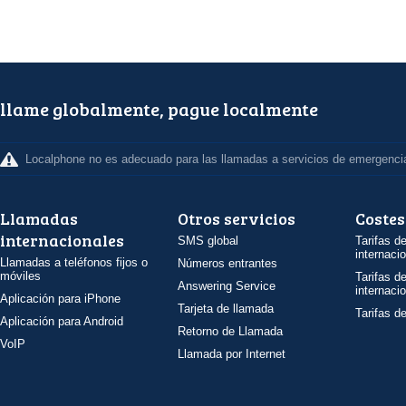
llame globalmente, pague localmente
Localphone no es adecuado para las llamadas a servicios de emergenci
Llamadas
Otros servicios
Costes
internacionales
SMS global
Tarifas d
internaci
Llamadas a teléfonos fijos o
Números entrantes
móviles
Tarifas d
Answering Service
internaci
Aplicación para iPhone
Tarjeta de llamada
Tarifas d
Aplicación para Android
Retorno de Llamada
VoIP
Llamada por Internet