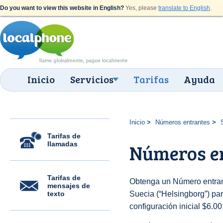
Do you want to view this website in English?
Yes, please
translate to English
.
Inicio
Servicios
Tarifas
Ayuda
Inicio
Números entrantes
Tarifas de
llamadas
Números en
Tarifas de
Obtenga un Número entran
mensajes de
texto
Suecia (“Helsingborg”) para
configuración inicial $6.0