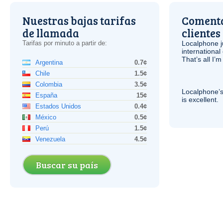
Nuestras bajas tarifas
Comenta
de llamada
clientes
Tarifas por minuto a partir de:
Localphone j
international 
That’s all I’
Argentina
0.7¢
Chile
1.5¢
Colombia
3.5¢
Localphone’s
España
15¢
is excellent.
Estados Unidos
0.4¢
México
0.5¢
Perú
1.5¢
Venezuela
4.5¢
Buscar su país