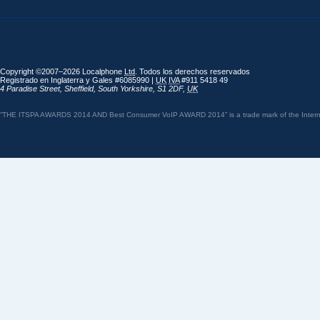
Copyright ©2007–2026 Localphone
Ltd
. Todos los derechos reservados
Registrado en Inglaterra y Gales #6085990 |
UK
IVA
#911 5418 49
4 Paradise Street
,
Sheffield
,
South Yorkshire
,
S1 2DF
,
UK
“THE ITSPA AWARDS 2014 AND Best Consumer VoIP AWARD 2014” is a trade mark of the Internet 