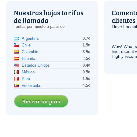
Nuestras bajas tarifas
Comenta
de llamada
clientes
Tarifas por minuto a partir de:
I love Local
Argentina
0.7¢
Chile
1.5¢
Wow! What se
fine, used it
Colombia
3.5¢
Highly recom
España
15¢
Estados Unidos
0.4¢
México
0.5¢
Perú
1.5¢
Venezuela
4.5¢
Buscar su país