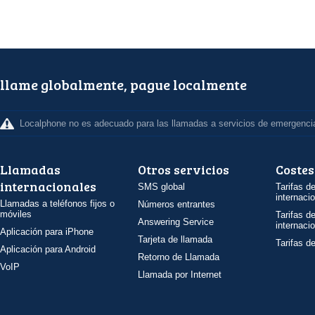
llame globalmente, pague localmente
Localphone no es adecuado para las llamadas a servicios de emergenci
Llamadas
Otros servicios
Costes
internacionales
SMS global
Tarifas d
internaci
Llamadas a teléfonos fijos o
Números entrantes
móviles
Tarifas d
Answering Service
internaci
Aplicación para iPhone
Tarjeta de llamada
Tarifas d
Aplicación para Android
Retorno de Llamada
VoIP
Llamada por Internet