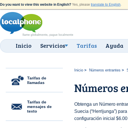
Do you want to view this website in English?
Yes, please
translate to English
.
Inicio
Servicios
Tarifas
Ayuda
Inicio
Números entrantes
Tarifas de
llamadas
Números en
Tarifas de
Obtenga un Número entran
mensajes de
texto
Suecia (“Herrljunga”) para 
configuración inicial $6.0