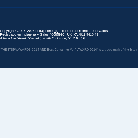
Copyright ©2007–2026 Localphone
Ltd
. Todos los derechos reservados
Registrado en Inglaterra y Gales #6085990 |
UK
IVA
#911 5418 49
4 Paradise Street
,
Sheffield
,
South Yorkshire
,
S1 2DF
,
UK
“THE ITSPA AWARDS 2014 AND Best Consumer VoIP AWARD 2014” is a trade mark of the Internet 