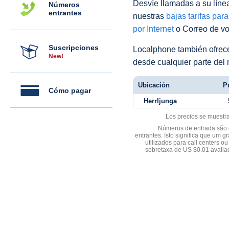
Desvíe llamadas a su línea 
Números
entrantes
nuestras
bajas tarifas par
por Internet
o Correo de voz
Suscripciones
Localphone también ofre
New!
desde cualquier parte del
Ubicación
Pr
Cómo pagar
Herrljunga
Los precios se muestr
Números de entrada são d
entrantes. Isto significa que u
utilizados para call centers
sobretaxa de US $0.01 avali