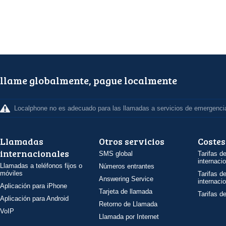
llame globalmente, pague localmente
Localphone no es adecuado para las llamadas a servicios de emergenci
Llamadas
Otros servicios
Costes
internacionales
SMS global
Tarifas d
internaci
Llamadas a teléfonos fijos o
Números entrantes
móviles
Tarifas d
Answering Service
internaci
Aplicación para iPhone
Tarjeta de llamada
Tarifas d
Aplicación para Android
Retorno de Llamada
VoIP
Llamada por Internet