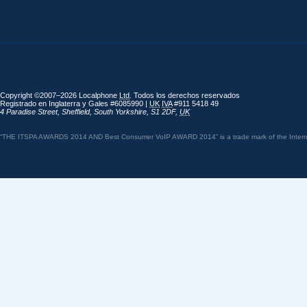
Copyright ©2007–2026 Localphone
Ltd
. Todos los derechos reservados
Registrado en Inglaterra y Gales #6085990 |
UK
IVA
#911 5418 49
4 Paradise Street
,
Sheffield
,
South Yorkshire
,
S1 2DF
,
UK
“THE ITSPA AWARDS 2014 AND Best Consumer VoIP AWARD 2014” is a trade mark of the Internet 