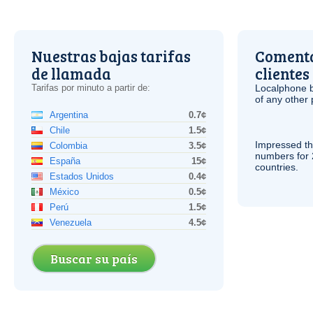
Nuestras bajas tarifas
Comenta
de llamada
clientes
Tarifas por minuto a partir de:
Localphone b
of any other
Argentina
0.7¢
Chile
1.5¢
Impressed th
Colombia
3.5¢
numbers for 
España
15¢
countries.
Estados Unidos
0.4¢
México
0.5¢
Perú
1.5¢
Venezuela
4.5¢
Buscar su país