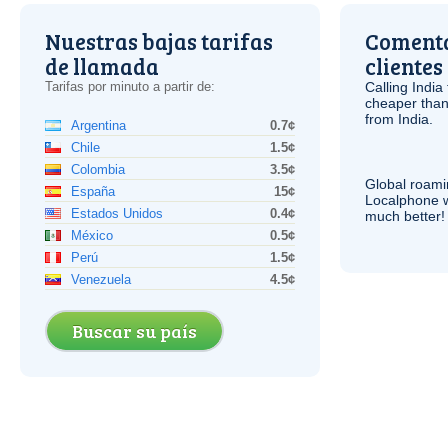
Nuestras bajas tarifas
Comenta
de llamada
clientes
Tarifas por minuto a partir de:
Calling India
cheaper than
from India.
Argentina
0.7¢
Chile
1.5¢
Colombia
3.5¢
Global roami
España
15¢
Localphone 
Estados Unidos
0.4¢
much better!
México
0.5¢
Perú
1.5¢
Venezuela
4.5¢
Buscar su país