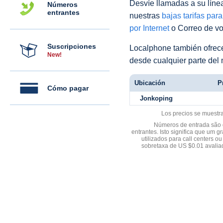
Desvíe llamadas a su línea 
Números
entrantes
nuestras
bajas tarifas par
por Internet
o Correo de voz
Suscripciones
Localphone también ofre
New!
desde cualquier parte del
Ubicación
P
Cómo pagar
Jonkoping
Los precios se muestr
Números de entrada são d
entrantes. Isto significa que u
utilizados para call centers
sobretaxa de US $0.01 avali