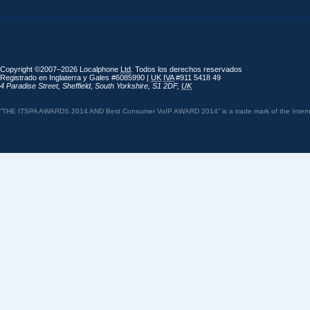
Copyright ©2007–2026 Localphone
Ltd
. Todos los derechos reservados
Registrado en Inglaterra y Gales #6085990 |
UK
IVA
#911 5418 49
4 Paradise Street
,
Sheffield
,
South Yorkshire
,
S1 2DF
,
UK
“THE ITSPA AWARDS 2014 AND Best Consumer VoIP AWARD 2014” is a trade mark of the Internet 