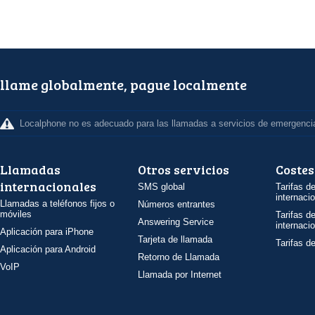
llame globalmente, pague localmente
Localphone no es adecuado para las llamadas a servicios de emergenci
Llamadas
Otros servicios
Costes
internacionales
SMS global
Tarifas d
internaci
Llamadas a teléfonos fijos o
Números entrantes
móviles
Tarifas d
Answering Service
internaci
Aplicación para iPhone
Tarjeta de llamada
Tarifas d
Aplicación para Android
Retorno de Llamada
VoIP
Llamada por Internet