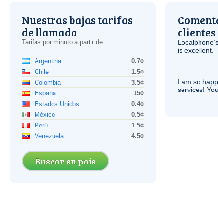
Nuestras bajas tarifas
Comenta
de llamada
clientes
Tarifas por minuto a partir de:
Localphone’s
is excellent.
Argentina
0.7¢
Chile
1.5¢
I am so hap
Colombia
3.5¢
services! You
España
15¢
Estados Unidos
0.4¢
México
0.5¢
Perú
1.5¢
Venezuela
4.5¢
Buscar su país