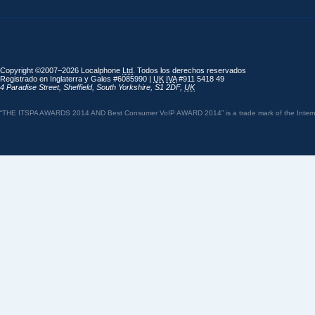
Copyright ©2007–2026 Localphone
Ltd
. Todos los derechos reservados
Registrado en Inglaterra y Gales #6085990 |
UK
IVA
#911 5418 49
4 Paradise Street
,
Sheffield
,
South Yorkshire
,
S1 2DF
,
UK
“THE ITSPA AWARDS 2014 AND Best Consumer VoIP AWARD 2014” is a trade mark of the Internet 