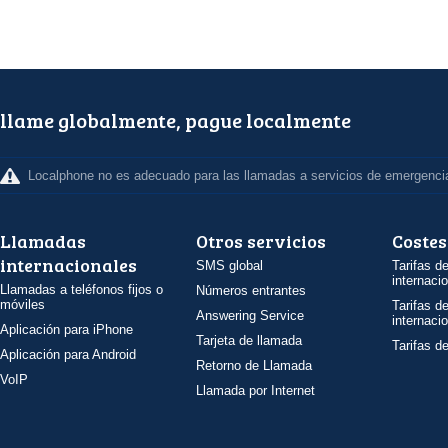
llame globalmente, pague localmente
Localphone no es adecuado para las llamadas a servicios de emergenci
Llamadas
Otros servicios
Costes
internacionales
SMS global
Tarifas d
internaci
Llamadas a teléfonos fijos o
Números entrantes
móviles
Tarifas d
Answering Service
internaci
Aplicación para iPhone
Tarjeta de llamada
Tarifas d
Aplicación para Android
Retorno de Llamada
VoIP
Llamada por Internet