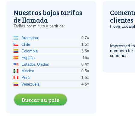
Nuestras bajas tarifas
Comenta
de llamada
clientes
Tarifas por minuto a partir de:
I love Local
Argentina
0.7¢
Chile
1.5¢
Impressed th
numbers for 
Colombia
3.5¢
countries.
España
15¢
Estados Unidos
0.4¢
México
0.5¢
Perú
1.5¢
Venezuela
4.5¢
Buscar su país