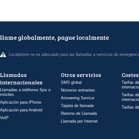
llame globalmente, pague localmente
Localphone no es adecuado para las llamadas a servicios de emergenci
Llamadas
Otros servicios
Costes
internacionales
SMS global
Tarifas d
internaci
Llamadas a teléfonos fijos o
Números entrantes
móviles
Tarifas d
Answering Service
internaci
Aplicación para iPhone
Tarjeta de llamada
Tarifas d
Aplicación para Android
Retorno de Llamada
VoIP
Llamada por Internet