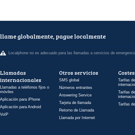
llame globalmente, pague localmente
Localphone no es adecuado para las llamadas a servicios de emergenci
Llamadas
Otros servicios
Costes
internacionales
SMS global
Tarifas d
internaci
Llamadas a teléfonos fijos o
Números entrantes
móviles
Tarifas d
Answering Service
internaci
Aplicación para iPhone
Tarjeta de llamada
Tarifas d
Aplicación para Android
Retorno de Llamada
VoIP
Llamada por Internet