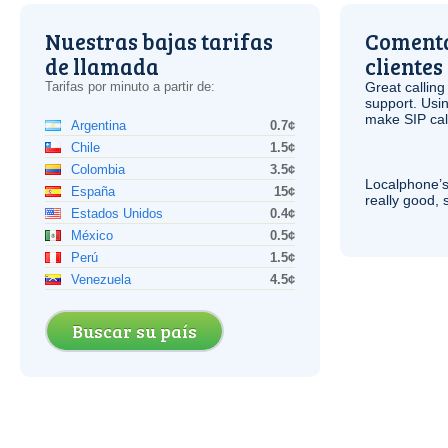
Nuestras bajas tarifas
Comenta
de llamada
clientes
Tarifas por minuto a partir de:
Great calling
support. Usi
make
SIP
cal
Argentina
0.7¢
Chile
1.5¢
Colombia
3.5¢
Localphone’s
España
15¢
really good, 
Estados Unidos
0.4¢
México
0.5¢
Perú
1.5¢
Venezuela
4.5¢
Buscar su país