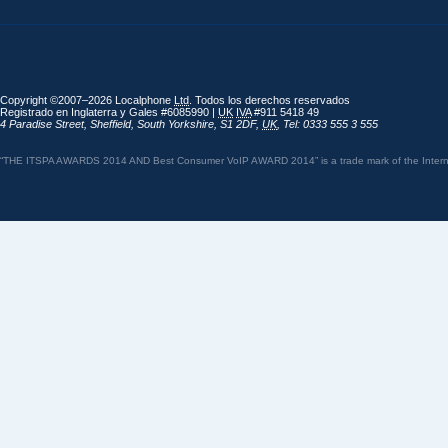
Copyright ©2007–2026 Localphone
Ltd
. Todos los derechos reservados
Registrado en Inglaterra y Gales #6085990 |
UK
IVA
#911 5418 49
4 Paradise Street
,
Sheffield
,
South Yorkshire
,
S1 2DF
,
UK
,
Tel: 0333 555 3 555
“THE ITSPA AWARDS 2014 AND Best Consumer VoIP AWARD 2014” is a trade mark of the Internet 