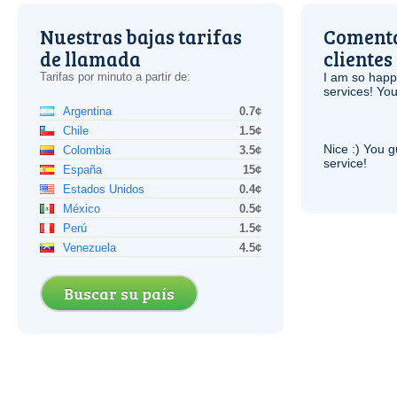
Nuestras bajas tarifas
Comenta
de llamada
clientes
Tarifas por minuto a partir de:
I am so hap
services! You
Argentina
0.7¢
Chile
1.5¢
Nice :) You g
Colombia
3.5¢
service!
España
15¢
Estados Unidos
0.4¢
México
0.5¢
Perú
1.5¢
Venezuela
4.5¢
Buscar su país