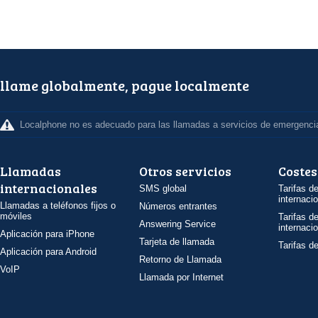
llame globalmente, pague localmente
Localphone no es adecuado para las llamadas a servicios de emergenci
Llamadas
Otros servicios
Costes
internacionales
SMS global
Tarifas d
internaci
Llamadas a teléfonos fijos o
Números entrantes
móviles
Tarifas d
Answering Service
internaci
Aplicación para iPhone
Tarjeta de llamada
Tarifas d
Aplicación para Android
Retorno de Llamada
VoIP
Llamada por Internet