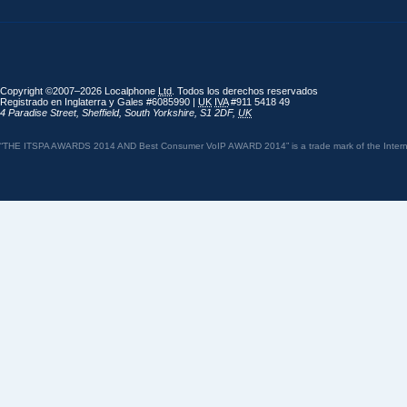
Copyright ©2007–2026 Localphone
Ltd
. Todos los derechos reservados
Registrado en Inglaterra y Gales #6085990 |
UK
IVA
#911 5418 49
4 Paradise Street
,
Sheffield
,
South Yorkshire
,
S1 2DF
,
UK
“THE ITSPA AWARDS 2014 AND Best Consumer VoIP AWARD 2014” is a trade mark of the Internet 