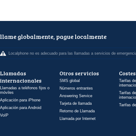
llame globalmente, pague localmente
Localphone no es adecuado para las llamadas a servicios de emergenci
Llamadas
Otros servicios
Costes
internacionales
SMS global
Tarifas d
internaci
Llamadas a teléfonos fijos o
Números entrantes
móviles
Tarifas d
Answering Service
internaci
Aplicación para iPhone
Tarjeta de llamada
Tarifas d
Aplicación para Android
Retorno de Llamada
VoIP
Llamada por Internet