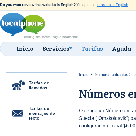
Do you want to view this website in English?
Yes, please
translate to English
.
Inicio
Servicios
Tarifas
Ayuda
Inicio
Números entrantes
Tarifas de
llamadas
Números en
Tarifas de
Obtenga un Número entran
mensajes de
texto
Suecia (“Ornskoldsvik”) par
configuración inicial $6.0