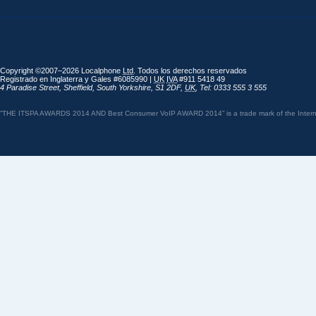
Copyright ©2007–2026 Localphone
Ltd
. Todos los derechos reservados
Registrado en Inglaterra y Gales #6085990 |
UK
IVA
#911 5418 49
4 Paradise Street
,
Sheffield
,
South Yorkshire
,
S1 2DF
,
UK
,
Tel: 0333 555 3 555
“THE ITSPA AWARDS 2014 AND Best Consumer VoIP AWARD 2014” is a trade mark of the Internet 