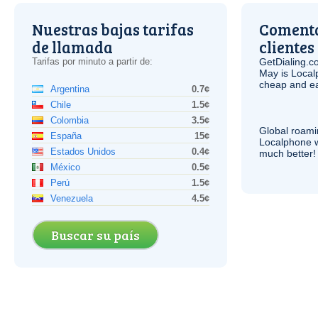
Nuestras bajas tarifas
Comenta
de llamada
clientes
Tarifas por minuto a partir de:
GetDialing.c
May is Local
cheap and e
Argentina
0.7¢
Chile
1.5¢
Colombia
3.5¢
Global roami
España
15¢
Localphone 
Estados Unidos
0.4¢
much better!
México
0.5¢
Perú
1.5¢
Venezuela
4.5¢
Buscar su país