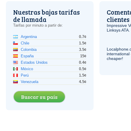
Nuestras bajas tarifas
Comenta
de llamada
clientes
Tarifas por minuto a partir de:
Impressive
V
Linksys
ATA
.
Argentina
0.7¢
Chile
1.5¢
Localphone.
Colombia
3.5¢
internationa
España
15¢
cheaper!
Estados Unidos
0.4¢
México
0.5¢
Perú
1.5¢
Venezuela
4.5¢
Buscar su país