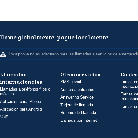
llame globalmente, pague localmente
Localphone no es adecuado para las llamadas a servicios de emergenci
Llamadas
Otros servicios
Costes
internacionales
SMS global
Tarifas d
internaci
Llamadas a teléfonos fijos o
Números entrantes
móviles
Tarifas d
Answering Service
internaci
Aplicación para iPhone
Tarjeta de llamada
Tarifas d
Aplicación para Android
Retorno de Llamada
VoIP
Llamada por Internet