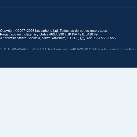
Copyright ©2007–2026 Localphone
Ltd
. Todos los derechos reservados
Registrado en Inglaterra y Gales #6085990 |
UK
IVA
#911 5418 49
4 Paradise Street
,
Sheffield
,
South Yorkshire
,
S1 2DF
,
UK
,
Tel: 0333 555 3 555
“THE ITSPA AWARDS 2014 AND Best Consumer VoIP AWARD 2014” is a trade mark of the Internet 