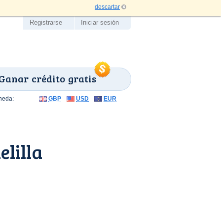
descartar
Registrarse
Iniciar sesión
Ganar crédito gratis
neda:
GBP
USD
EUR
lilla