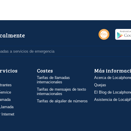
ocalmente
madas a servicios de emergencia
rvicios
Costes
Más informac
Tarifas de llamadas
Acerca de Localphon
internacionales
trantes
Quejas
Tarifas de mensajes de texto
ervice
El Blog de Localphon
internacionales
llamada
Asistencia de Localp
Tarifas de alquiler de números
 Llamada
 Internet