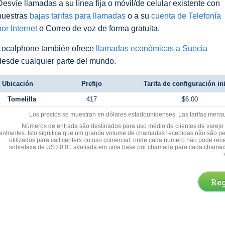
Desvíe llamadas a su línea fija o móvil/de celular existente con
nuestras
bajas tarifas para llamadas
o a su
cuenta de Telefonía
por Internet
o Correo de voz de forma gratuita.
Localphone también ofrece
llamadas económicas a Suecia
desde cualquier parte del mundo.
Ubicación
Prefijo
Tarifa de configuración ini
Tomelilla
417
$6.00
Los precios se muestran en dólares estadounidenses. Las tarifas mens
Números de entrada são destinados para uso médio de clientes de varejo y
entrantes. Isto significa que um grande volume de chamadas recebidas não são p
utilizados para call centers ou uso comercial, onde cada numero nao pode re
sobretaxa de US $0.01 avaliada em uma base por chamada para cada chamad
Reg