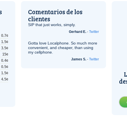
s
Comentarios de los
clientes
SIP
that just works, simply.
Gerhard E.
-
Twitter
0.7¢
1.5¢
Gotta love Localphone. So much more
convenient, and cheaper, than using
3.5¢
my cellphone.
15¢
James S.
-
Twitter
0.4¢
0.5¢
L
1.5¢
de
4.5¢