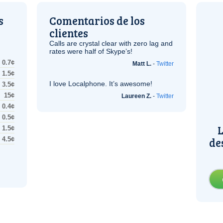
s
Comentarios de los
clientes
Calls are crystal clear with zero lag and
rates were half of Skype’s!
0.7¢
Matt L.
-
Twitter
1.5¢
I love Localphone. It’s awesome!
3.5¢
15¢
Laureen Z.
-
Twitter
0.4¢
0.5¢
L
1.5¢
de
4.5¢