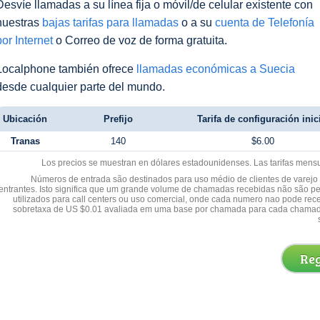
Desvíe llamadas a su línea fija o móvil/de celular existente con
nuestras
bajas tarifas para llamadas
o a su
cuenta de Telefonía
por Internet
o Correo de voz de forma gratuita.
Localphone también ofrece
llamadas económicas a Suecia
desde cualquier parte del mundo.
Ubicación
Prefijo
Tarifa de configuración inic
Tranas
140
$6.00
Los precios se muestran en dólares estadounidenses. Las tarifas mens
Números de entrada são destinados para uso médio de clientes de varejo y
entrantes. Isto significa que um grande volume de chamadas recebidas não são p
utilizados para call centers ou uso comercial, onde cada numero nao pode re
sobretaxa de US $0.01 avaliada em uma base por chamada para cada chamad
Reg