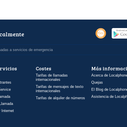
ocalmente
madas a servicios de emergencia
rvicios
Costes
Más informac
Tarifas de llamadas
Acerca de Localphon
internacionales
trantes
Quejas
Tarifas de mensajes de texto
ervice
El Blog de Localphon
internacionales
llamada
Asistencia de Localp
Tarifas de alquiler de números
 Llamada
 Internet