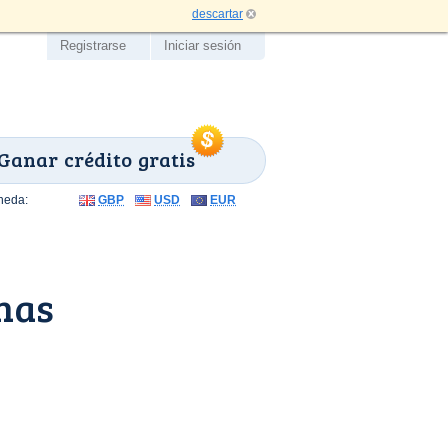
descartar
Registrarse
Iniciar sesión
Ganar crédito gratis
neda:
GBP
USD
EUR
nas