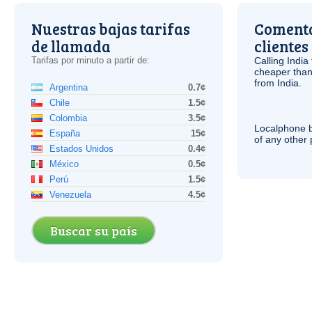
Nuestras bajas tarifas
Comenta
de llamada
clientes
Tarifas por minuto a partir de:
Calling India
cheaper than
from India.
Argentina
0.7¢
Chile
1.5¢
Colombia
3.5¢
Localphone b
España
15¢
of any other
Estados Unidos
0.4¢
México
0.5¢
Perú
1.5¢
Venezuela
4.5¢
Buscar su país