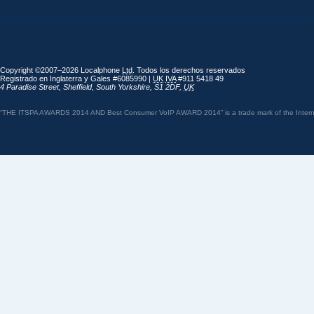
Copyright ©2007–2026 Localphone
Ltd
. Todos los derechos reservados
Registrado en Inglaterra y Gales #6085990 |
UK
IVA
#911 5418 49
4 Paradise Street
,
Sheffield
,
South Yorkshire
,
S1 2DF
,
UK
“THE ITSPA AWARDS 2014 AND Best Consumer VoIP AWARD 2014” is a trade mark of the Internet 