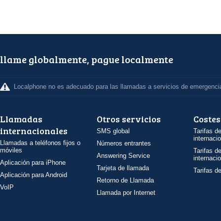
llame globalmente, pague localmente
Localphone no es adecuado para las llamadas a servicios de emergenci
Llamadas
Otros servicios
Costes
internacionales
SMS global
Tarifas d
internaci
Llamadas a teléfonos fijos o
Números entrantes
móviles
Tarifas d
Answering Service
internaci
Aplicación para iPhone
Tarjeta de llamada
Tarifas d
Aplicación para Android
Retorno de Llamada
VoIP
Llamada por Internet