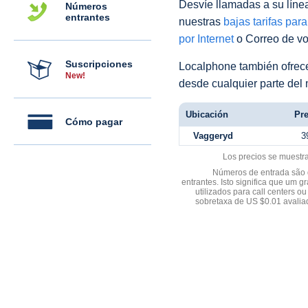
Desvíe llamadas a su línea 
Números
entrantes
nuestras
bajas tarifas par
por Internet
o Correo de voz
Suscripciones
Localphone también ofre
New!
desde cualquier parte del
Ubicación
Pre
Cómo pagar
Vaggeryd
3
Los precios se muestr
Números de entrada são d
entrantes. Isto significa que u
utilizados para call centers
sobretaxa de US $0.01 avali