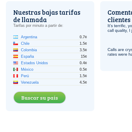
Nuestras bajas tarifas
Comenta
de llamada
clientes
Tarifas por minuto a partir de:
It’s terrific,
call quality, I
Argentina
0.7¢
Chile
1.5¢
Calls are cry
Colombia
3.5¢
rates were ha
España
15¢
Estados Unidos
0.4¢
México
0.5¢
Perú
1.5¢
Venezuela
4.5¢
Buscar su país