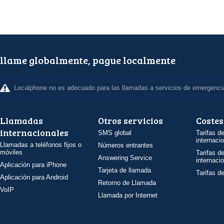
llame globalmente, pague localmente
Localphone no es adecuado para las llamadas a servicios de emergenci
Llamadas
Otros servicios
Costes
internacionales
SMS global
Tarifas d
internaci
Llamadas a teléfonos fijos o
Números entrantes
móviles
Tarifas d
Answering Service
internaci
Aplicación para iPhone
Tarjeta de llamada
Tarifas d
Aplicación para Android
Retorno de Llamada
VoIP
Llamada por Internet