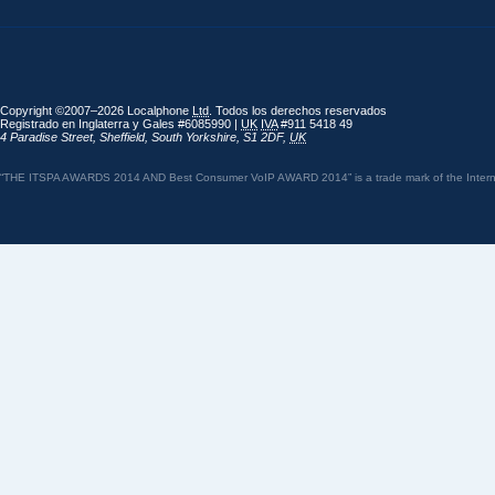
Copyright ©2007–2026 Localphone
Ltd
. Todos los derechos reservados
Registrado en Inglaterra y Gales #6085990 |
UK
IVA
#911 5418 49
4 Paradise Street
,
Sheffield
,
South Yorkshire
,
S1 2DF
,
UK
“THE ITSPA AWARDS 2014 AND Best Consumer VoIP AWARD 2014” is a trade mark of the Internet 