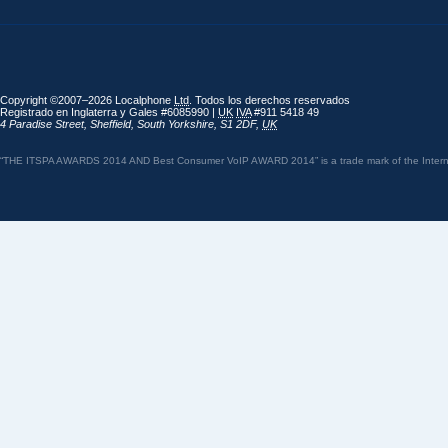
Copyright ©2007–2026 Localphone
Ltd
. Todos los derechos reservados
Registrado en Inglaterra y Gales #6085990 |
UK
IVA
#911 5418 49
4 Paradise Street
,
Sheffield
,
South Yorkshire
,
S1 2DF
,
UK
“THE ITSPA AWARDS 2014 AND Best Consumer VoIP AWARD 2014” is a trade mark of the Internet 