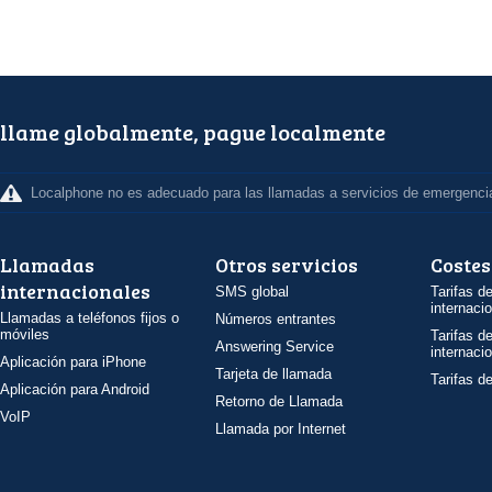
llame globalmente, pague localmente
Localphone no es adecuado para las llamadas a servicios de emergenci
Llamadas
Otros servicios
Costes
internacionales
SMS global
Tarifas d
internaci
Llamadas a teléfonos fijos o
Números entrantes
móviles
Tarifas d
Answering Service
internaci
Aplicación para iPhone
Tarjeta de llamada
Tarifas d
Aplicación para Android
Retorno de Llamada
VoIP
Llamada por Internet