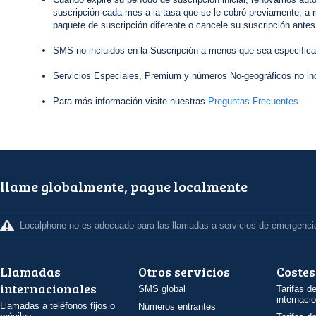
suscripción cada mes a la tasa que se le cobró previamente, a 
paquete de suscripción diferente o cancele su suscripción antes
SMS no incluidos en la Suscripción a menos que sea especifica
Servicios Especiales, Premium y números No-geográficos no inc
Para más información visite nuestras
Preguntas Frecuentes
.
llame globalmente, pague localmente
Localphone no es adecuado para las llamadas a servicios de emergenci
Llamadas
Otros servicios
Costes
internacionales
SMS global
Tarifas d
internaci
Llamadas a teléfonos fijos o
Números entrantes