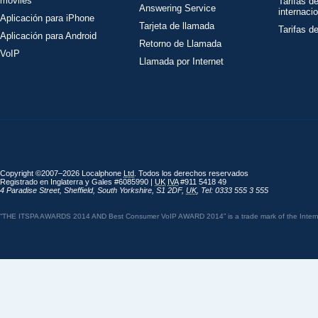
móviles
Tarifas d
Answering Service
internaci
Aplicación para iPhone
Tarjeta de llamada
Tarifas d
Aplicación para Android
Retorno de Llamada
VoIP
Llamada por Internet
Copyright ©2007–2026 Localphone
Ltd
. Todos los derechos reservados
Registrado en Inglaterra y Gales #6085990 |
UK
IVA
#911 5418 49
4 Paradise Street
,
Sheffield
,
South Yorkshire
,
S1 2DF
,
UK
,
Tel: 0333 555 3 555
“THE ITSPA AWARDS 2014 AND Best Consumer VoIP AWARD 2014” is a trade mark of the Internet 