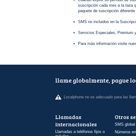
suscripción cada mes a la tasa q
paquete de suscripción diferente
SMS no incluidos en la Suscripc
Servicios Especiales, Premium y
Para más información visite nue
llame globalmente, pague l
Localphone no es adecuado para las lla
Llamadas
Otros se
internacionales
SMS global
Llamadas a teléfonos fijos o
Números en