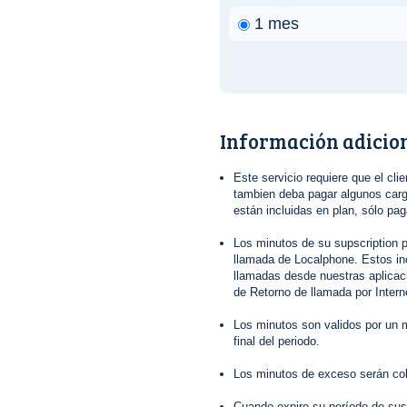
1 mes
Información adicio
Este servicio requiere que el clie
tambien deba pagar algunos cargo
están incluidas en plan, sólo pa
Los minutos de su supscription p
llamada de Localphone. Estos in
llamadas desde nuestras aplica
de Retorno de llamada por Interne
Los minutos son validos por un m
final del periodo.
Los minutos de exceso serán co
Cuando expire su período de sus