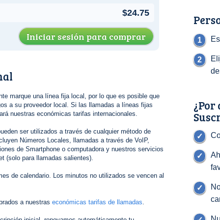
$24.75
Perso
Iniciar sesión para comprar
Es
El
de
nal
nte marque una línea fija local, por lo que es posible que
¿Por 
s a su proveedor local. Si las llamadas a líneas fijas
Susc
gará nuestras económicas tarifas internacionales.
ueden ser utilizados a través de cualquier método de
Co
cluyen Números Locales, llamadas a través de VoIP,
ciones de Smartphone o computadora y nuestros servicios
Ah
t (solo para llamadas salientes).
fa
es de calendario. Los minutos no utilizados se vencen al
No
ca
brados a nuestras
económicas tarifas de llamadas
.
Nu
cripción inicial, renovamos automáticamente tu