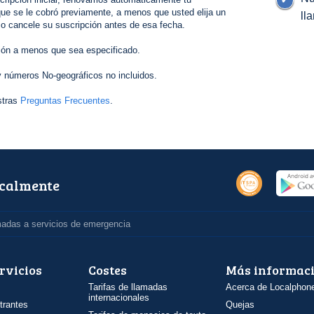
ue se le cobró previamente, a menos que usted elija un
ll
 o cancele su suscripción antes de esa fecha.
ión a menos que sea especificado.
 números No-geográficos no incluidos.
stras
Preguntas Frecuentes
.
ocalmente
madas a servicios de emergencia
rvicios
Costes
Más informac
Tarifas de llamadas
Acerca de Localphon
internacionales
trantes
Quejas