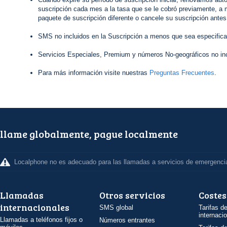
suscripción cada mes a la tasa que se le cobró previamente, a 
paquete de suscripción diferente o cancele su suscripción antes
SMS no incluidos en la Suscripción a menos que sea especifica
Servicios Especiales, Premium y números No-geográficos no inc
Para más información visite nuestras
Preguntas Frecuentes
.
llame globalmente, pague localmente
Localphone no es adecuado para las llamadas a servicios de emergenci
Llamadas
Otros servicios
Costes
internacionales
SMS global
Tarifas d
internaci
Llamadas a teléfonos fijos o
Números entrantes