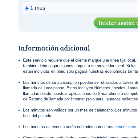
1 mes
Iniciar sesión
Información adicional
Este servicio requiere que el cliente marque una línea fija local,
tambien deba pagar algunos cargos a su proveedor local. Si las 
están incluidas en plan, sólo pagará nuestras económicas tarifas
Los minutos de su supscription pueden ser utilizados a través 
llamada de Localphone. Estos incluyen Números Locales, llamad
llamadas desde nuestras aplicaciones de Smartphone o computa
de Retorno de llamada por Internet (solo para llamadas salientes
Los minutos son validos por un mes de calendario. Los minutos 
final del periodo.
Los minutos de exceso serán cobrados a nuestras
económicas t
Cuando expire su período de suscripción inicial, renovamos au