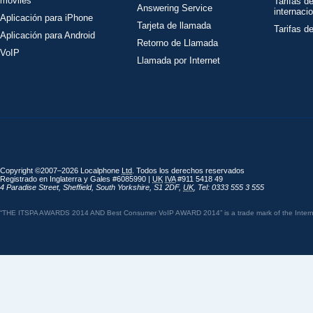
móviles
Tarifas d
Answering Service
internaci
Aplicación para iPhone
Tarjeta de llamada
Tarifas d
Aplicación para Android
Retorno de Llamada
VoIP
Llamada por Internet
Copyright ©2007–2026 Localphone
Ltd
. Todos los derechos reservados
Registrado en Inglaterra y Gales #6085990 |
UK
IVA
#911 5418 49
4 Paradise Street
,
Sheffield
,
South Yorkshire
,
S1 2DF
,
UK
,
Tel: 0333 555 3 555
“THE ITSPA AWARDS 2014 AND Best Consumer VoIP AWARD 2014” is a trade mark of the Internet 