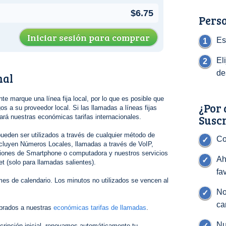
$6.75
Perso
Iniciar sesión para comprar
Es
El
de
nal
nte marque una línea fija local, por lo que es posible que
¿Por 
s a su proveedor local. Si las llamadas a líneas fijas
Susc
gará nuestras económicas tarifas internacionales.
ueden ser utilizados a través de cualquier método de
Co
cluyen Números Locales, llamadas a través de VoIP,
ciones de Smartphone o computadora y nuestros servicios
Ah
t (solo para llamadas salientes).
fa
es de calendario. Los minutos no utilizados se vencen al
No
ca
brados a nuestras
económicas tarifas de llamadas
.
Nu
cripción inicial, renovamos automáticamente tu