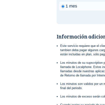
1 mes
Información adicio
Este servicio requiere que el clie
tambien deba pagar algunos cargo
están incluidas en plan, sólo pa
Los minutos de su supscription p
llamada de Localphone. Estos in
llamadas desde nuestras aplica
de Retorno de llamada por Interne
Los minutos son validos por un m
final del periodo.
Los minutos de exceso serán co
Cuando expire su período de sus