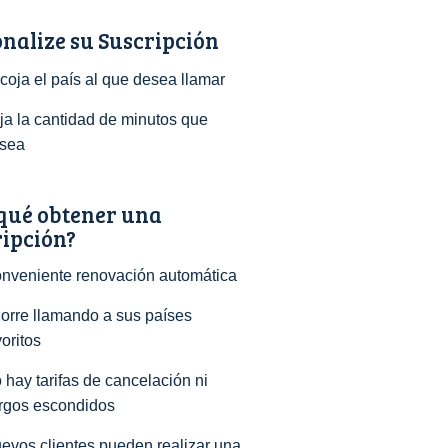
nalize su Suscripción
coja el país al que desea llamar
ija la cantidad de minutos que
sea
qué obtener una
ripción?
nveniente renovación automática
orre llamando a sus países
voritos
 hay tarifas de cancelación ni
rgos escondidos
evos clientes pueden realizar una