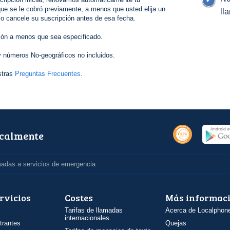
ue se le cobró previamente, a menos que usted elija un
ll
 o cancele su suscripción antes de esa fecha.
ión a menos que sea especificado.
 números No-geográficos no incluidos.
stras
Preguntas Frecuentes
.
ocalmente
madas a servicios de emergencia
rvicios
Costes
Más informac
Tarifas de llamadas
Acerca de Localphon
internacionales
trantes
Quejas