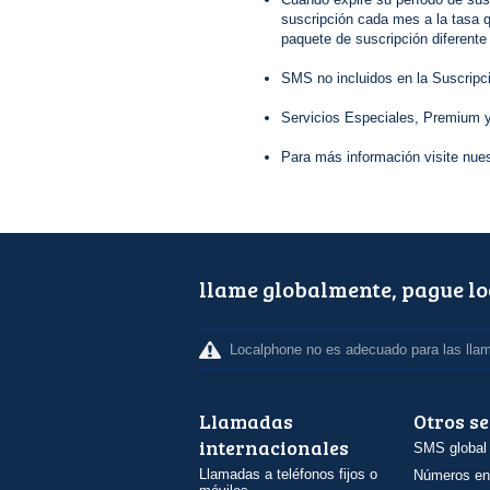
suscripción cada mes a la tasa q
paquete de suscripción diferente
SMS no incluidos en la Suscripc
Servicios Especiales, Premium y
Para más información visite nue
llame globalmente, pague l
Localphone no es adecuado para las lla
Llamadas
Otros se
internacionales
SMS global
Llamadas a teléfonos fijos o
Números en