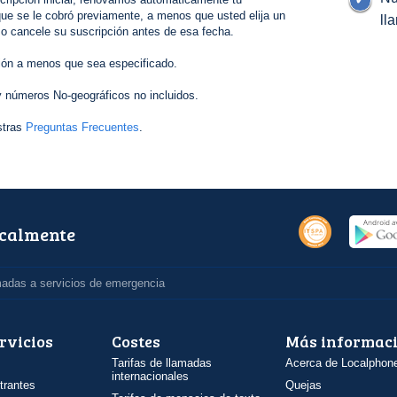
ue se le cobró previamente, a menos que usted elija un
ll
 o cancele su suscripción antes de esa fecha.
ión a menos que sea especificado.
 números No-geográficos no incluidos.
stras
Preguntas Frecuentes
.
ocalmente
madas a servicios de emergencia
rvicios
Costes
Más informac
Tarifas de llamadas
Acerca de Localphon
internacionales
trantes
Quejas