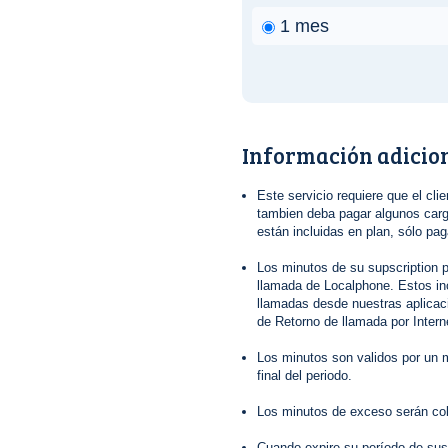
1 mes
Información adicio
Este servicio requiere que el clie
tambien deba pagar algunos cargo
están incluidas en plan, sólo pa
Los minutos de su supscription p
llamada de Localphone. Estos in
llamadas desde nuestras aplica
de Retorno de llamada por Interne
Los minutos son validos por un m
final del periodo.
Los minutos de exceso serán co
Cuando expire su período de sus