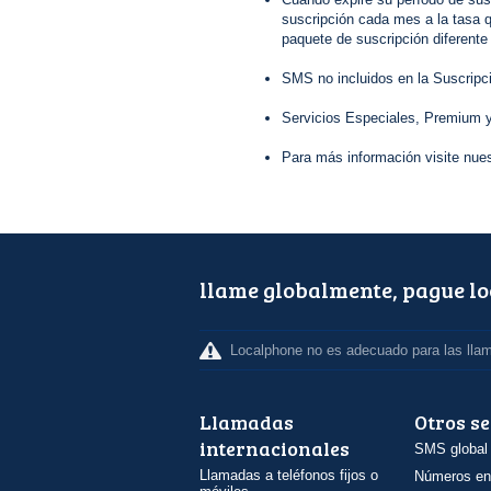
suscripción cada mes a la tasa q
paquete de suscripción diferente
SMS no incluidos en la Suscripc
Servicios Especiales, Premium y
Para más información visite nue
llame globalmente, pague l
Localphone no es adecuado para las lla
Llamadas
Otros se
internacionales
SMS global
Llamadas a teléfonos fijos o
Números en