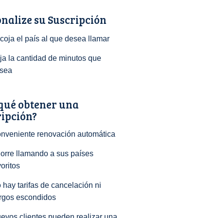
nalize su Suscripción
coja el país al que desea llamar
ija la cantidad de minutos que
sea
qué obtener una
ripción?
nveniente renovación automática
orre llamando a sus países
voritos
 hay tarifas de cancelación ni
rgos escondidos
evos clientes pueden realizar una