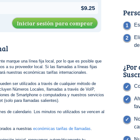
$9.25
Perso
Iniciar sesión para comprar
Es
El
de
nal
nte marque una línea fija local, por lo que es posible que
¿Por 
s a su proveedor local. Si las llamadas a líneas fijas
Susc
gará nuestras económicas tarifas internacionales.
ueden ser utilizados a través de cualquier método de
Co
cluyen Números Locales, llamadas a través de VoIP,
ciones de Smartphone o computadora y nuestros servicios
Ah
t (solo para llamadas salientes).
fa
es de calendario. Los minutos no utilizados se vencen al
No
ca
brados a nuestras
económicas tarifas de llamadas
.
Nu
cripción inicial, renovamos automáticamente tu