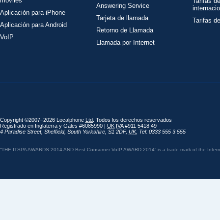
móviles
Tarifas d
Answering Service
internaci
Aplicación para iPhone
Tarjeta de llamada
Tarifas d
Aplicación para Android
Retorno de Llamada
VoIP
Llamada por Internet
Copyright ©2007–2026 Localphone
Ltd
. Todos los derechos reservados
Registrado en Inglaterra y Gales #6085990 |
UK
IVA
#911 5418 49
4 Paradise Street
,
Sheffield
,
South Yorkshire
,
S1 2DF
,
UK
,
Tel: 0333 555 3 555
“THE ITSPA AWARDS 2014 AND Best Consumer VoIP AWARD 2014” is a trade mark of the Internet 