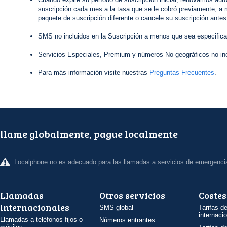
suscripción cada mes a la tasa que se le cobró previamente, a 
paquete de suscripción diferente o cancele su suscripción antes
SMS no incluidos en la Suscripción a menos que sea especifica
Servicios Especiales, Premium y números No-geográficos no inc
Para más información visite nuestras
Preguntas Frecuentes
.
llame globalmente, pague localmente
Localphone no es adecuado para las llamadas a servicios de emergenci
Llamadas
Otros servicios
Costes
internacionales
SMS global
Tarifas d
internaci
Llamadas a teléfonos fijos o
Números entrantes