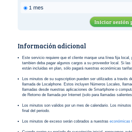
1 mes
Iniciar sesión
Información adicional
Este servicio requiere que el cliente marque una línea fija local,
tambien deba pagar algunos cargos a su proveedor local. Si las 
están incluidas en plan, sólo pagará nuestras económicas tarifas
Los minutos de su supscription pueden ser utilizados a través 
llamada de Localphone. Estos incluyen Números Locales, llamad
llamadas desde nuestras aplicaciones de Smartphone o computa
de Retorno de llamada por Internet (solo para llamadas salientes
Los minutos son validos por un mes de calendario. Los minutos 
final del periodo.
Los minutos de exceso serán cobrados a nuestras
económicas t
Cuando expire su período de suscripción inicial, renovamos au