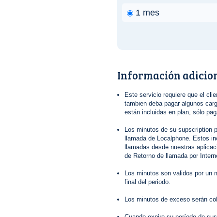
1 mes
Información adicio
Este servicio requiere que el clie
tambien deba pagar algunos cargo
están incluidas en plan, sólo pa
Los minutos de su supscription p
llamada de Localphone. Estos in
llamadas desde nuestras aplica
de Retorno de llamada por Interne
Los minutos son validos por un m
final del periodo.
Los minutos de exceso serán co
Cuando expire su período de sus