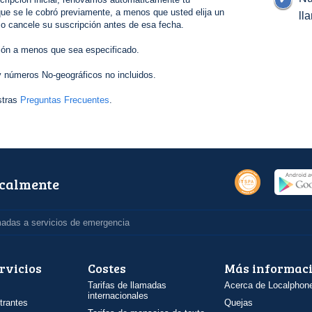
ue se le cobró previamente, a menos que usted elija un
ll
 o cancele su suscripción antes de esa fecha.
ión a menos que sea especificado.
 números No-geográficos no incluidos.
stras
Preguntas Frecuentes
.
ocalmente
madas a servicios de emergencia
rvicios
Costes
Más informac
Tarifas de llamadas
Acerca de Localphon
internacionales
trantes
Quejas