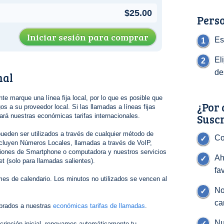
$25.00
Perso
Iniciar sesión para comprar
Es
El
de
nal
nte marque una línea fija local, por lo que es posible que
¿Por 
s a su proveedor local. Si las llamadas a líneas fijas
Susc
gará nuestras económicas tarifas internacionales.
ueden ser utilizados a través de cualquier método de
Co
cluyen Números Locales, llamadas a través de VoIP,
ciones de Smartphone o computadora y nuestros servicios
Ah
t (solo para llamadas salientes).
fa
es de calendario. Los minutos no utilizados se vencen al
No
ca
brados a nuestras
económicas tarifas de llamadas
.
Nu
cripción inicial, renovamos automáticamente tu