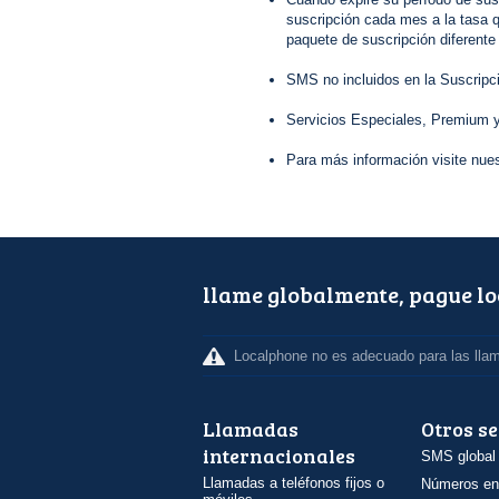
suscripción cada mes a la tasa q
paquete de suscripción diferente
SMS no incluidos en la Suscripc
Servicios Especiales, Premium y
Para más información visite nue
llame globalmente, pague l
Localphone no es adecuado para las lla
Llamadas
Otros se
internacionales
SMS global
Llamadas a teléfonos fijos o
Números en