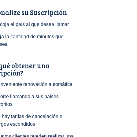
nalize su Suscripción
coja el país al que desea llamar
ija la cantidad de minutos que
sea
qué obtener una
ripción?
nveniente renovación automática
orre llamando a sus países
voritos
 hay tarifas de cancelación ni
rgos escondidos
evos clientes pueden realizar una