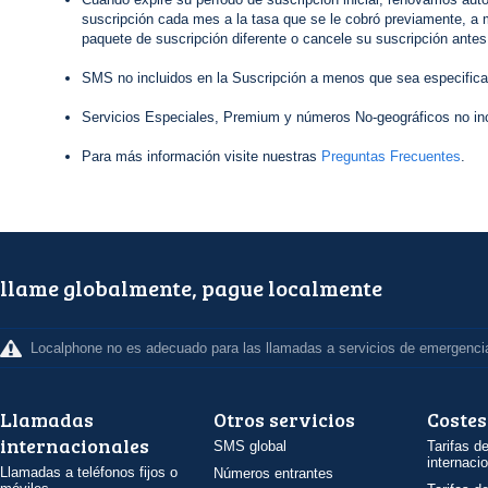
suscripción cada mes a la tasa que se le cobró previamente, a 
paquete de suscripción diferente o cancele su suscripción antes
SMS no incluidos en la Suscripción a menos que sea especifica
Servicios Especiales, Premium y números No-geográficos no inc
Para más información visite nuestras
Preguntas Frecuentes
.
llame globalmente, pague localmente
Localphone no es adecuado para las llamadas a servicios de emergenci
Llamadas
Otros servicios
Costes
internacionales
SMS global
Tarifas d
internaci
Llamadas a teléfonos fijos o
Números entrantes