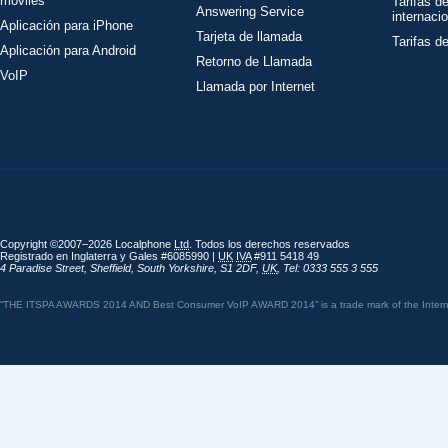
móviles
Tarifas d
Answering Service
internaci
Aplicación para iPhone
Tarjeta de llamada
Tarifas d
Aplicación para Android
Retorno de Llamada
VoIP
Llamada por Internet
Copyright ©2007–2026 Localphone
Ltd
. Todos los derechos reservados
Registrado en Inglaterra y Gales #6085990 |
UK
IVA
#911 5418 49
4 Paradise Street
,
Sheffield
,
South Yorkshire
,
S1 2DF
,
UK
,
Tel: 0333 555 3 555
“THE ITSPA AWARDS 2014 AND Best Consumer VoIP AWARD 2014” is a trade mark of the Internet 