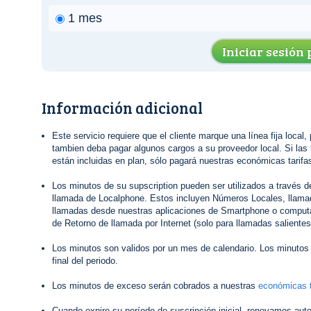
1 mes
Iniciar sesión
Información adicional
Este servicio requiere que el cliente marque una línea fija local,
tambien deba pagar algunos cargos a su proveedor local. Si las 
están incluidas en plan, sólo pagará nuestras económicas tarifas
Los minutos de su supscription pueden ser utilizados a través 
llamada de Localphone. Estos incluyen Números Locales, llamad
llamadas desde nuestras aplicaciones de Smartphone o computa
de Retorno de llamada por Internet (solo para llamadas salientes
Los minutos son validos por un mes de calendario. Los minutos 
final del periodo.
Los minutos de exceso serán cobrados a nuestras
económicas t
Cuando expire su período de suscripción inicial, renovamos au