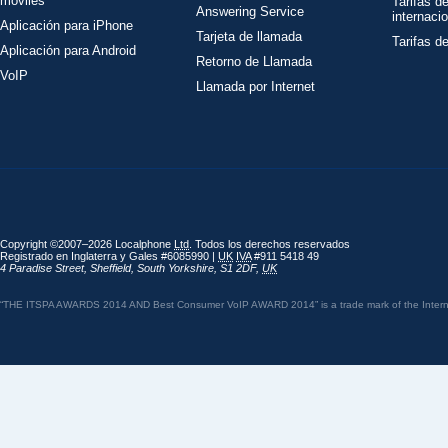
móviles
Tarifas d
Answering Service
internaci
Aplicación para iPhone
Tarjeta de llamada
Tarifas d
Aplicación para Android
Retorno de Llamada
VoIP
Llamada por Internet
Copyright ©2007–2026 Localphone
Ltd
. Todos los derechos reservados
Registrado en Inglaterra y Gales #6085990 |
UK
IVA
#911 5418 49
4 Paradise Street
,
Sheffield
,
South Yorkshire
,
S1 2DF
,
UK
“THE ITSPA AWARDS 2014 AND Best Consumer VoIP AWARD 2014” is a trade mark of the Internet 