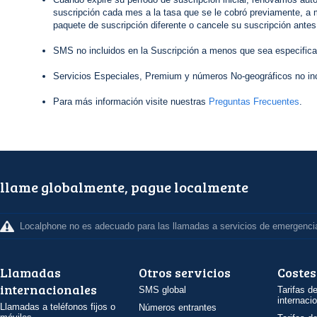
suscripción cada mes a la tasa que se le cobró previamente, a 
paquete de suscripción diferente o cancele su suscripción antes
SMS no incluidos en la Suscripción a menos que sea especifica
Servicios Especiales, Premium y números No-geográficos no inc
Para más información visite nuestras
Preguntas Frecuentes
.
llame globalmente, pague localmente
Localphone no es adecuado para las llamadas a servicios de emergenci
Llamadas
Otros servicios
Costes
internacionales
SMS global
Tarifas d
internaci
Llamadas a teléfonos fijos o
Números entrantes