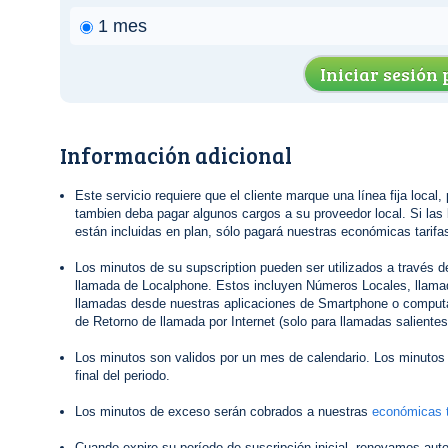
1 mes
Iniciar sesión
Información adicional
Este servicio requiere que el cliente marque una línea fija local,
tambien deba pagar algunos cargos a su proveedor local. Si las 
están incluidas en plan, sólo pagará nuestras económicas tarifas
Los minutos de su supscription pueden ser utilizados a través 
llamada de Localphone. Estos incluyen Números Locales, llamad
llamadas desde nuestras aplicaciones de Smartphone o computa
de Retorno de llamada por Internet (solo para llamadas salientes
Los minutos son validos por un mes de calendario. Los minutos 
final del periodo.
Los minutos de exceso serán cobrados a nuestras
económicas t
Cuando expire su período de suscripción inicial, renovamos au