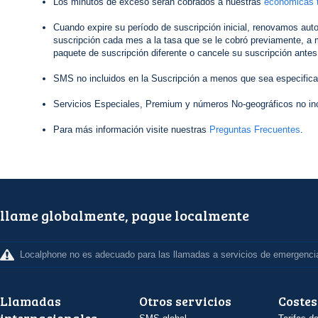
Los minutos de exceso serán cobrados a nuestras
económicas t
Cuando expire su período de suscripción inicial, renovamos au
suscripción cada mes a la tasa que se le cobró previamente, a 
paquete de suscripción diferente o cancele su suscripción antes
SMS no incluidos en la Suscripción a menos que sea especifica
Servicios Especiales, Premium y números No-geográficos no inc
Para más información visite nuestras
Preguntas Frecuentes
.
llame globalmente, pague localmente
Localphone no es adecuado para las llamadas a servicios de emergenci
Llamadas
Otros servicios
Costes