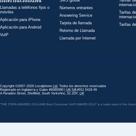
internacionales
SMS global
Tarifas d
internaci
Llamadas a teléfonos fijos o
Números entrantes
móviles
Tarifas d
Answering Service
internaci
Aplicación para iPhone
Tarjeta de llamada
Tarifas d
Aplicación para Android
Retorno de Llamada
VoIP
Llamada por Internet
Copyright ©2007–2026 Localphone
Ltd
. Todos los derechos reservados
Registrado en Inglaterra y Gales #6085990 |
UK
IVA
#911 5418 49
4 Paradise Street
,
Sheffield
,
South Yorkshire
,
S1 2DF
,
UK
“THE ITSPA AWARDS 2014 AND Best Consumer VoIP AWARD 2014” is a trade mark of the Internet 