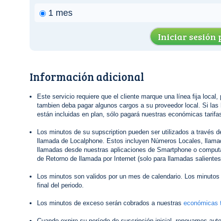
1 mes
Iniciar sesión
Información adicional
Este servicio requiere que el cliente marque una línea fija local,
tambien deba pagar algunos cargos a su proveedor local. Si las 
están incluidas en plan, sólo pagará nuestras económicas tarifas
Los minutos de su supscription pueden ser utilizados a través 
llamada de Localphone. Estos incluyen Números Locales, llamad
llamadas desde nuestras aplicaciones de Smartphone o computa
de Retorno de llamada por Internet (solo para llamadas salientes
Los minutos son validos por un mes de calendario. Los minutos 
final del periodo.
Los minutos de exceso serán cobrados a nuestras
económicas t
Cuando expire su período de suscripción inicial, renovamos au