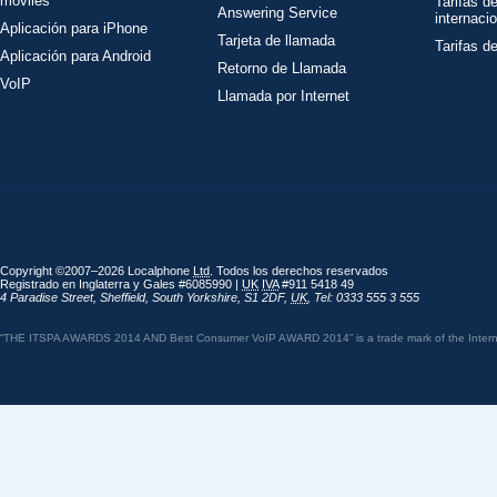
móviles
Tarifas d
Answering Service
internaci
Aplicación para iPhone
Tarjeta de llamada
Tarifas d
Aplicación para Android
Retorno de Llamada
VoIP
Llamada por Internet
Copyright ©2007–2026 Localphone
Ltd
. Todos los derechos reservados
Registrado en Inglaterra y Gales #6085990 |
UK
IVA
#911 5418 49
4 Paradise Street
,
Sheffield
,
South Yorkshire
,
S1 2DF
,
UK
,
Tel: 0333 555 3 555
“THE ITSPA AWARDS 2014 AND Best Consumer VoIP AWARD 2014” is a trade mark of the Internet 