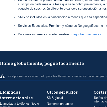
suscripción cada mes a la tasa que se le cobró previamente, a 
paquete de suscripción diferente o cancele su suscripción antes
SMS no incluidos en la Suscripción a menos que sea especifica
Servicios Especiales, Premium y números No-geográficos no inc
Para más información visite nuestras
Preguntas Frecuentes
.
llame globalmente, pague localmente
Localphone no es adecuado para las llamadas a servicios de emergenci
Llamadas
Otros servicios
Costes
internacionales
SMS global
Tarifas d
internaci
Llamadas a teléfonos fijos o
Números entrantes