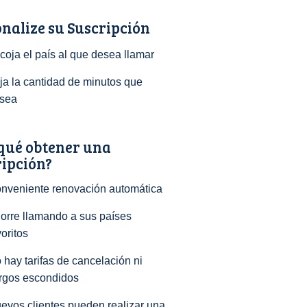
nalize su Suscripción
coja el país al que desea llamar
ija la cantidad de minutos que
sea
qué obtener una
ripción?
nveniente renovación automática
orre llamando a sus países
voritos
 hay tarifas de cancelación ni
rgos escondidos
evos clientes pueden realizar una