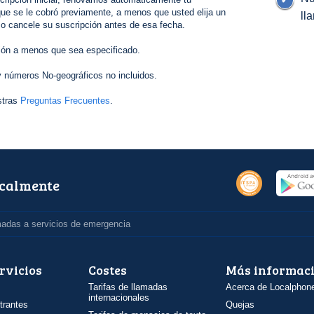
ue se le cobró previamente, a menos que usted elija un
ll
 o cancele su suscripción antes de esa fecha.
ión a menos que sea especificado.
 números No-geográficos no incluidos.
stras
Preguntas Frecuentes
.
ocalmente
madas a servicios de emergencia
rvicios
Costes
Más informac
Tarifas de llamadas
Acerca de Localphon
internacionales
trantes
Quejas