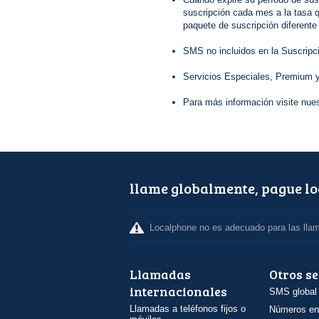
suscripción cada mes a la tasa q
paquete de suscripción diferente
SMS no incluidos en la Suscripc
Servicios Especiales, Premium y
Para más información visite nue
llame globalmente, pague l
Localphone no es adecuado para las lla
Llamadas
Otros se
internacionales
SMS global
Llamadas a teléfonos fijos o
Números en