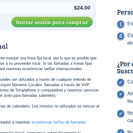
$24.00
Perso
Iniciar sesión para comprar
Es
El
de
nal
nte marque una línea fija local, por lo que es posible que
¿Por 
s a su proveedor local. Si las llamadas a líneas fijas
Susc
gará nuestras económicas tarifas internacionales.
ueden ser utilizados a través de cualquier método de
Co
cluyen Números Locales, llamadas a través de VoIP,
ciones de Smartphone o computadora y nuestros servicios
Ah
t (solo para llamadas salientes).
fa
es de calendario. Los minutos no utilizados se vencen al
No
ca
brados a nuestras
económicas tarifas de llamadas
.
Nu
cripción inicial, renovamos automáticamente tu