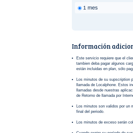
1 mes
Información adicio
Este servicio requiere que el clie
tambien deba pagar algunos cargo
están incluidas en plan, sólo pa
Los minutos de su supscription p
llamada de Localphone. Estos in
llamadas desde nuestras aplica
de Retorno de llamada por Interne
Los minutos son validos por un m
final del periodo.
Los minutos de exceso serán co
Cuando expire su período de sus