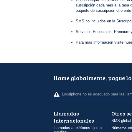
suscripción cada mes a la tasa q
paquete de suscripción diferente
SMS no incluidos en la Suscripc
Servicios Especiales, Premium y
Para más información visite nue
llame globalmente, pague l
Localphone no es adecuado para las lla
Llamadas
Otros se
internacionales
SMS global
Llamadas a teléfonos fijos o
Números en