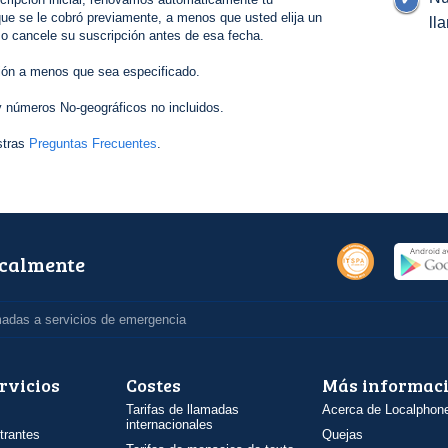
ue se le cobró previamente, a menos que usted elija un
ll
 o cancele su suscripción antes de esa fecha.
ión a menos que sea especificado.
 números No-geográficos no incluidos.
stras
Preguntas Frecuentes
.
ocalmente
madas a servicios de emergencia
rvicios
Costes
Más informac
Tarifas de llamadas
Acerca de Localphon
internacionales
trantes
Quejas