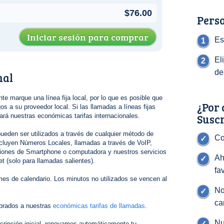
$76.00
Perso
Iniciar sesión para comprar
Es
El
de
nal
nte marque una línea fija local, por lo que es posible que
¿Por 
s a su proveedor local. Si las llamadas a líneas fijas
Susc
gará nuestras económicas tarifas internacionales.
ueden ser utilizados a través de cualquier método de
Co
cluyen Números Locales, llamadas a través de VoIP,
ciones de Smartphone o computadora y nuestros servicios
Ah
t (solo para llamadas salientes).
fa
es de calendario. Los minutos no utilizados se vencen al
No
ca
brados a nuestras
económicas tarifas de llamadas
.
Nu
cripción inicial, renovamos automáticamente tu