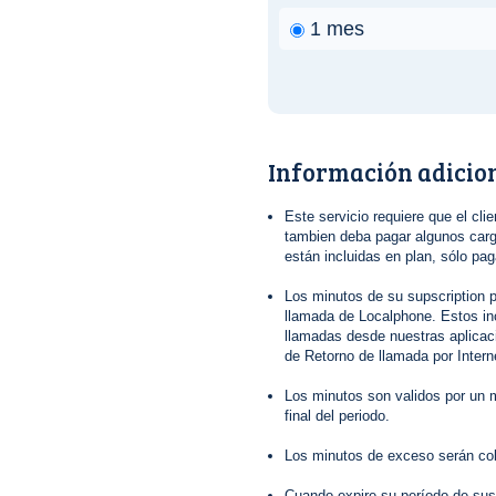
1 mes
Información adicio
Este servicio requiere que el clie
tambien deba pagar algunos cargo
están incluidas en plan, sólo pa
Los minutos de su supscription p
llamada de Localphone. Estos in
llamadas desde nuestras aplica
de Retorno de llamada por Interne
Los minutos son validos por un m
final del periodo.
Los minutos de exceso serán co
Cuando expire su período de sus