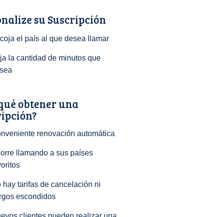
nalize su Suscripción
coja el país al que desea llamar
ija la cantidad de minutos que
sea
qué obtener una
ripción?
nveniente renovación automática
orre llamando a sus países
voritos
 hay tarifas de cancelación ni
rgos escondidos
evos clientes pueden realizar una