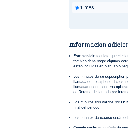
1 mes
Información adicio
Este servicio requiere que el clie
tambien deba pagar algunos cargo
están incluidas en plan, sólo pa
Los minutos de su supscription p
llamada de Localphone. Estos in
llamadas desde nuestras aplica
de Retorno de llamada por Interne
Los minutos son validos por un m
final del periodo.
Los minutos de exceso serán co
Cuando expire su período de sus