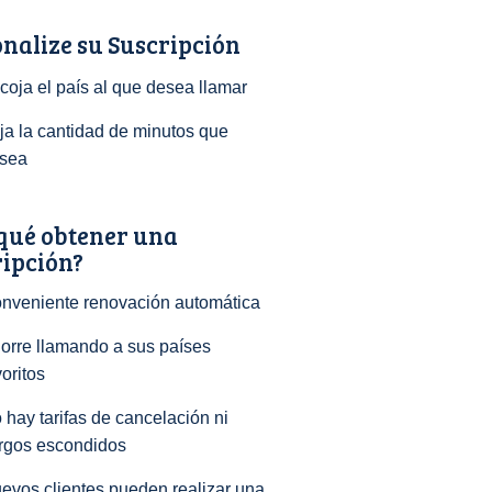
nalize su Suscripción
coja el país al que desea llamar
ija la cantidad de minutos que
sea
qué obtener una
ripción?
nveniente renovación automática
orre llamando a sus países
voritos
 hay tarifas de cancelación ni
rgos escondidos
evos clientes pueden realizar una