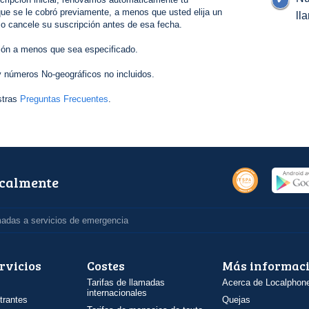
ue se le cobró previamente, a menos que usted elija un
ll
 o cancele su suscripción antes de esa fecha.
ión a menos que sea especificado.
 números No-geográficos no incluidos.
stras
Preguntas Frecuentes
.
ocalmente
madas a servicios de emergencia
rvicios
Costes
Más informac
Tarifas de llamadas
Acerca de Localphon
internacionales
trantes
Quejas