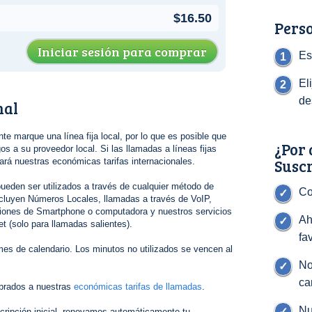
$16.50
Perso
Iniciar sesión para comprar
Es
El
de
nal
nte marque una línea fija local, por lo que es posible que
¿Por 
s a su proveedor local. Si las llamadas a líneas fijas
Susc
gará nuestras económicas tarifas internacionales.
ueden ser utilizados a través de cualquier método de
Co
cluyen Números Locales, llamadas a través de VoIP,
ciones de Smartphone o computadora y nuestros servicios
Ah
t (solo para llamadas salientes).
fa
es de calendario. Los minutos no utilizados se vencen al
No
ca
brados a nuestras
económicas tarifas de llamadas
.
Nu
cripción inicial, renovamos automáticamente tu