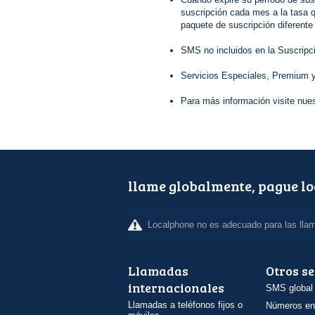
suscripción cada mes a la tasa q
paquete de suscripción diferente
SMS no incluidos en la Suscripc
Servicios Especiales, Premium y
Para más información visite nue
llame globalmente, pague l
Localphone no es adecuado para las lla
Llamadas
Otros se
internacionales
SMS global
Llamadas a teléfonos fijos o
Números en