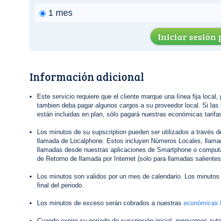
1 mes
Iniciar sesión
Información adicional
Este servicio requiere que el cliente marque una línea fija local,
tambien deba pagar algunos cargos a su proveedor local. Si las 
están incluidas en plan, sólo pagará nuestras económicas tarifas
Los minutos de su supscription pueden ser utilizados a través 
llamada de Localphone. Estos incluyen Números Locales, llamad
llamadas desde nuestras aplicaciones de Smartphone o computa
de Retorno de llamada por Internet (solo para llamadas salientes
Los minutos son validos por un mes de calendario. Los minutos 
final del periodo.
Los minutos de exceso serán cobrados a nuestras
económicas t
Cuando expire su período de suscripción inicial, renovamos au