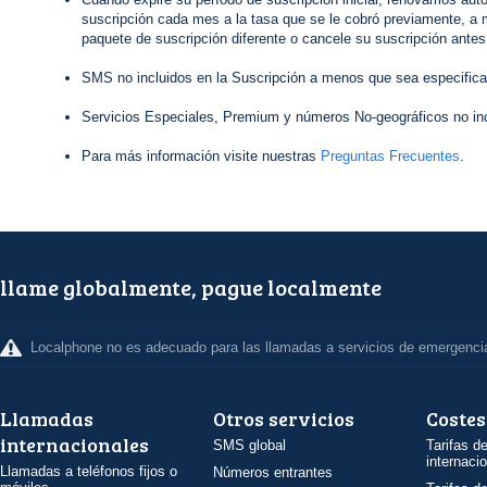
suscripción cada mes a la tasa que se le cobró previamente, a 
paquete de suscripción diferente o cancele su suscripción antes
SMS no incluidos en la Suscripción a menos que sea especifica
Servicios Especiales, Premium y números No-geográficos no inc
Para más información visite nuestras
Preguntas Frecuentes
.
llame globalmente, pague localmente
Localphone no es adecuado para las llamadas a servicios de emergenci
Llamadas
Otros servicios
Costes
internacionales
SMS global
Tarifas d
internaci
Llamadas a teléfonos fijos o
Números entrantes