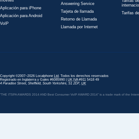
móviles
Tarifas d
Answering Service
internaci
Aplicación para iPhone
Tarjeta de llamada
Tarifas d
Aplicación para Android
Retorno de Llamada
VoIP
Llamada por Internet
Copyright ©2007–2026 Localphone
Ltd
. Todos los derechos reservados
Registrado en Inglaterra y Gales #6085990 |
UK
IVA
#911 5418 49
4 Paradise Street
,
Sheffield
,
South Yorkshire
,
S1 2DF
,
UK
“THE ITSPA AWARDS 2014 AND Best Consumer VoIP AWARD 2014” is a trade mark of the Internet 