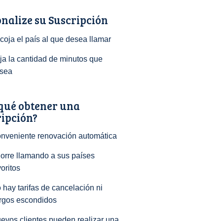
nalize su Suscripción
coja el país al que desea llamar
ija la cantidad de minutos que
sea
qué obtener una
ripción?
nveniente renovación automática
orre llamando a sus países
voritos
 hay tarifas de cancelación ni
rgos escondidos
evos clientes pueden realizar una