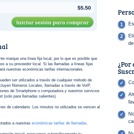
$5.50
Perso
Iniciar sesión para comprar
Es
El
de
nal
nte marque una línea fija local, por lo que es posible que
¿Por 
s a su proveedor local. Si las llamadas a líneas fijas
Susc
gará nuestras económicas tarifas internacionales.
ueden ser utilizados a través de cualquier método de
Co
cluyen Números Locales, llamadas a través de VoIP,
ciones de Smartphone o computadora y nuestros servicios
Ah
t (solo para llamadas salientes).
fa
es de calendario. Los minutos no utilizados se vencen al
No
ca
brados a nuestras
económicas tarifas de llamadas
.
Nu
cripción inicial, renovamos automáticamente tu