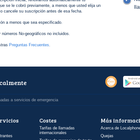
ue se le cobró previamente, a menos que usted elija un
ll
 o cancele su suscripción antes de esa fecha.
ión a menos que sea especificado.
 números No-geográficos no incluidos.
stras
Preguntas Frecuentes
.
ocalmente
madas a servicios de emergencia
rvicios
Costes
Más informac
Tarifas de llamadas
Acerca de Localphon
internacionales
trantes
Quejas