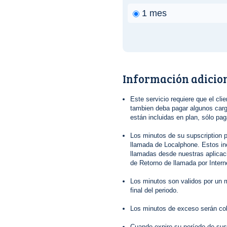
1 mes
Información adicio
Este servicio requiere que el clie
tambien deba pagar algunos cargo
están incluidas en plan, sólo pa
Los minutos de su supscription p
llamada de Localphone. Estos in
llamadas desde nuestras aplica
de Retorno de llamada por Interne
Los minutos son validos por un m
final del periodo.
Los minutos de exceso serán co
Cuando expire su período de sus