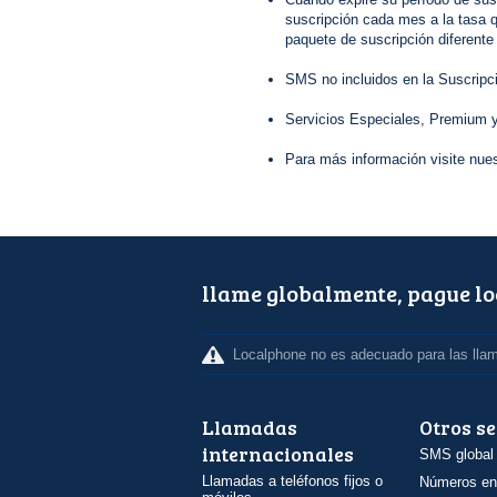
suscripción cada mes a la tasa q
paquete de suscripción diferente
SMS no incluidos en la Suscripc
Servicios Especiales, Premium y
Para más información visite nue
llame globalmente, pague l
Localphone no es adecuado para las lla
Llamadas
Otros se
internacionales
SMS global
Llamadas a teléfonos fijos o
Números en